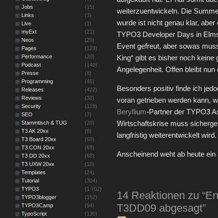
Jobs
(15)
weiterzuentwickeln. Die Summe
Links
(3)
wurde ist nicht genau klar, ab
Live
(1)
myExt
(21)
TYPO3 Developer Days in Elmsho
Neos
(29)
Event gefreut, aber sowas muss
Pages
(123)
Performance
(20)
King“ gibt es bisher noch kein
Podcast
(140)
Angelegenheit. Offen bleibt nun 
Presse
(8)
Programming
(45)
Besonders positiv finde ich jedo
Releases
(422)
Reviews
(30)
voran getrieben werden kann, w
Security
(119)
Beryllium
-Partner der TYPO3 Ass
SEO
(7)
Wirtschaftskrise muss sicherge
Stammtisch & TUG
(20)
T3 AK 20xx
(6)
langfristig weiterentwickelt wird
T3 Board 20xx
(60)
T3 CON 20xx
(69)
Anscheinend weht ab heute ein
T3 DD 20xx
(68)
T3 UXW 20xx
(10)
Templates
(24)
Tutorial
(304)
TYPO3
(1.702)
14 Reaktionen zu “En
TYPO3blogger
(152)
T3DD09 abgesagt”
TYPO3Camp
(94)
TypoScript
(130)