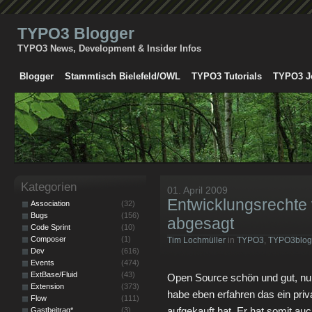
TYPO3 Blogger
TYPO3 News, Development & Insider Infos
Blogger
Stammtisch Bielefeld/OWL
TYPO3 Tutorials
TYPO3 J
Kategorien
01. April 2009
Entwicklungsrechte
Association
(32)
Bugs
(156)
abgesagt
Code Sprint
(10)
Composer
(1)
Tim Lochmüller
in
TYPO3
,
TYPO3blog
Dev
(616)
Events
(474)
ExtBase/Fluid
(43)
Open Source schön und gut, nur d
Extension
(373)
habe eben erfahren das ein priv
Flow
(111)
aufgekauft hat. Er hat somit auc
Gastbeitrag*
(3)