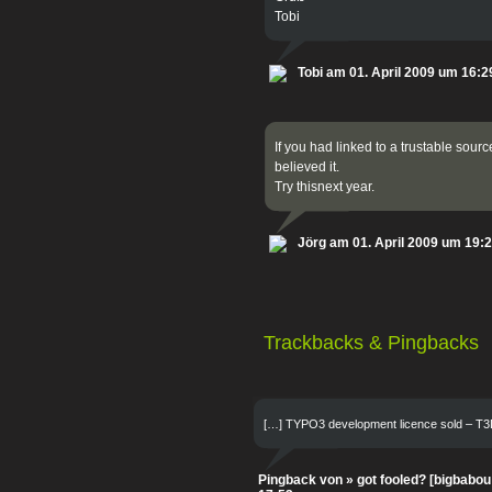
Tobi
Tobi am 01. April 2009 um 16:2
If you had linked to a trustable sour
believed it.
Try thisnext year.
Jörg am 01. April 2009 um 19:
Trackbacks & Pingbacks
[…] TYPO3 development licence sold – T3
Pingback von » got fooled? [bigbabou