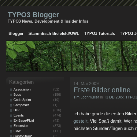
TYPO3 Blogger
TYPO3 News, Development & Insider Infos
Blogger
Stammtisch Bielefeld/OWL
TYPO3 Tutorials
TYPO3 J
Kategorien
14. Mai 2009
Erste Bilder online
Association
(32)
Bugs
(156)
Tim Lochmüller
in
T3 DD 20xx
,
TYPO
Code Sprint
(10)
Composer
(1)
Dev
(616)
Ich habe grade die ersten Bild
Events
(474)
gestellt
. Viel Spaß damit. Wer no
ExtBase/Fluid
(43)
Extension
(373)
nächsten Stunden/Tagen auch n
Flow
(111)
Gastbeitrag*
(3)