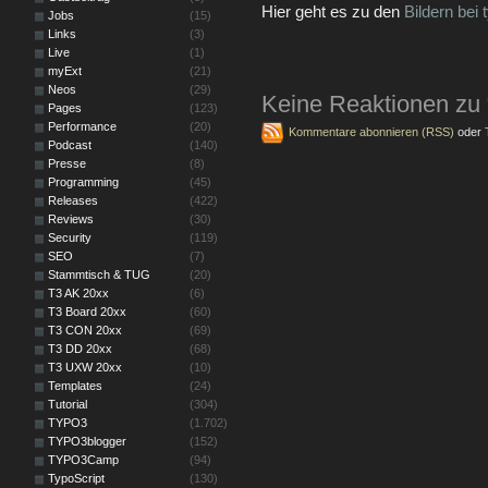
Hier geht es zu den
Bildern bei
Jobs
(15)
Links
(3)
Live
(1)
myExt
(21)
Neos
(29)
Keine Reaktionen zu “
Pages
(123)
Performance
(20)
Kommentare abonnieren (RSS)
oder
Podcast
(140)
Presse
(8)
Programming
(45)
Releases
(422)
Reviews
(30)
Security
(119)
SEO
(7)
Stammtisch & TUG
(20)
T3 AK 20xx
(6)
T3 Board 20xx
(60)
T3 CON 20xx
(69)
T3 DD 20xx
(68)
T3 UXW 20xx
(10)
Templates
(24)
Tutorial
(304)
TYPO3
(1.702)
TYPO3blogger
(152)
TYPO3Camp
(94)
TypoScript
(130)