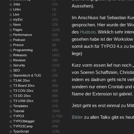
Jobs
(15)
Aussehen).
Links
(3)
Live
(1)
Im Anschluss hat Sebastian Kur
myExt
(21)
gesprochen. Hier wurde der Wor
Neos
(29)
Pages
(123)
des
Hudson
. Wirklich sehr int
Performance
(20)
gesehen habe ist der Workslow
Podcast
(140)
Presse
(8)
somit auch für TYPO3 4.x zu ben
Programming
(45)
liege)
Releases
(422)
Reviews
(30)
Kurz vorm essen lief nun noch 
Security
(119)
SEO
(7)
von Soeren Schaffstein, Christi
Stammtisch & TUG
(20)
indem es dadrum geht nicht vie
T3 AK 20xx
(6)
T3 Board 20xx
(60)
sondern nur einen Crontab und 
T3 CON 20xx
(69)
Name der Extension ist gabriel.
T3 DD 20xx
(68)
T3 UXW 20xx
(10)
Jetzt geht es erst einmal zu Mi
Templates
(24)
Tutorial
(304)
TYPO3
(1.702)
Bilder
zu allen Talks gibt es he
TYPO3blogger
(152)
TYPO3Camp
(94)
TypoScript
(130)