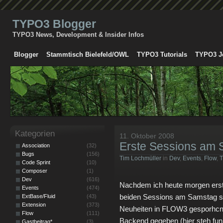
TYPO3 Blogger
TYPO3 News, Development & Insider Infos
Blogger
Stammtisch Bielefeld/OWL
TYPO3 Tutorials
TYPO3 J
Kategorien
11. Oktober 2008
Erste Sessions am
Association
(32)
Bugs
(156)
Tim Lochmüller
in
Dev
,
Events
,
Flow
,
T
Code Sprint
(10)
Composer
(1)
Dev
(616)
Nachdem ich heute morgen erst 
Events
(474)
beiden Sessions am Samstag sc
ExtBase/Fluid
(43)
Extension
(373)
Neuheiten in FLOW3 gesporhcne
Flow
(111)
Backend gegeben (hier steh funkt
Gastbeitrag*
(3)