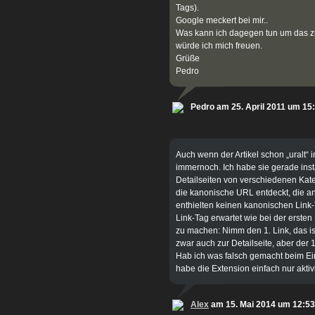
Tags).
Google meckert bei mir..
Was kann ich dagegen tun um das zu
würde ich mich freuen.
Grüße
Pedro
Pedro am 25. April 2011 um 15
Auch wenn der Artikel schon „uralt“ i
immernoch. Ich habe sie gerade insta
Detailseiten von verschiedenen Kat
die kanonische URL entdeckt, die a
enthielten keinen kanonischen Link-T
Link-Tag erwartet wie bei der erst
zu machen: Nimm den 1. Link, das ist
zwar auch zur Detailseite, aber der 1.
Hab ich was falsch gemacht beim Ein
habe die Extension einfach nur aktiv
Alex
am 15. Mai 2014 um 12:53