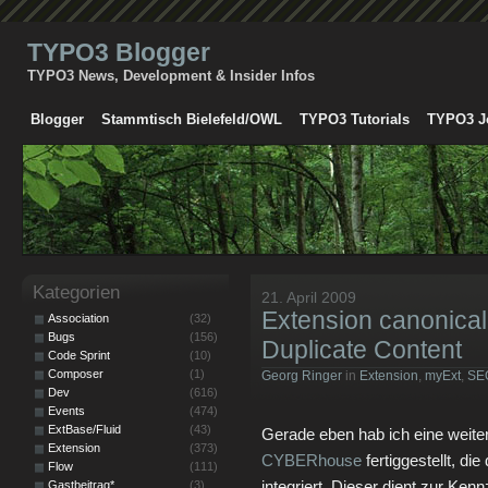
TYPO3 Blogger
TYPO3 News, Development & Insider Infos
Blogger
Stammtisch Bielefeld/OWL
TYPO3 Tutorials
TYPO3 J
Kategorien
21. April 2009
Extension canonica
Association
(32)
Bugs
(156)
Duplicate Content
Code Sprint
(10)
Composer
(1)
Georg Ringer
in
Extension
,
myExt
,
SE
Dev
(616)
Events
(474)
ExtBase/Fluid
(43)
Gerade eben hab ich eine weiter
Extension
(373)
CYBERhouse
fertiggestellt, di
Flow
(111)
integriert. Dieser dient zur Ken
Gastbeitrag*
(3)