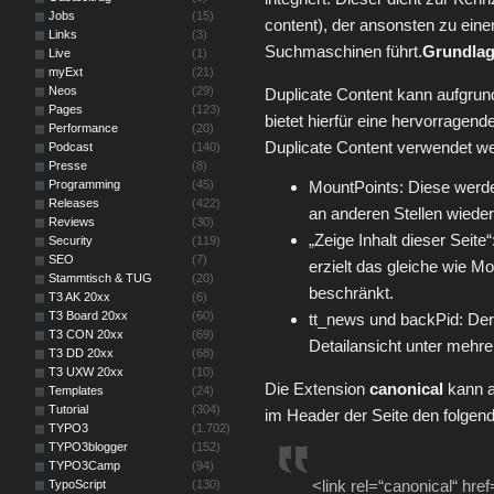
Jobs
(15)
content), der ansonsten zu ein
Links
(3)
Suchmaschinen führt.
Grundla
Live
(1)
myExt
(21)
Neos
(29)
Duplicate Content kann aufgrun
Pages
(123)
bietet hierfür eine hervorragen
Performance
(20)
Duplicate Content verwendet w
Podcast
(140)
Presse
(8)
Programming
(45)
MountPoints: Diese werd
Releases
(422)
an anderen Stellen wiede
Reviews
(30)
„Zeige Inhalt dieser Seite
Security
(119)
SEO
(7)
erzielt das gleiche wie Mo
Stammtisch & TUG
(20)
beschränkt.
T3 AK 20xx
(6)
T3 Board 20xx
(60)
tt_news und backPid: Der
T3 CON 20xx
(69)
Detailansicht unter mehrer
T3 DD 20xx
(68)
T3 UXW 20xx
(10)
Die Extension
canonical
kann au
Templates
(24)
Tutorial
(304)
im Header der Seite den folgen
TYPO3
(1.702)
TYPO3blogger
(152)
TYPO3Camp
(94)
<link rel=“canonical“ href
TypoScript
(130)