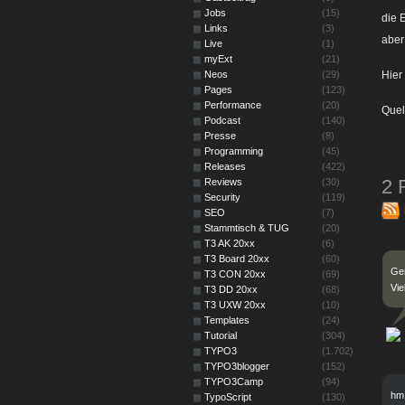
Jobs
(15)
die 
Links
(3)
aber
Live
(1)
myExt
(21)
Neos
(29)
Hier
Pages
(123)
Performance
(20)
Quel
Podcast
(140)
Presse
(8)
Programming
(45)
Releases
(422)
2 
Reviews
(30)
Security
(119)
SEO
(7)
Stammtisch & TUG
(20)
T3 AK 20xx
(6)
T3 Board 20xx
(60)
Gen
T3 CON 20xx
(69)
Vi
T3 DD 20xx
(68)
T3 UXW 20xx
(10)
Templates
(24)
Tutorial
(304)
TYPO3
(1.702)
TYPO3blogger
(152)
TYPO3Camp
(94)
hm
TypoScript
(130)