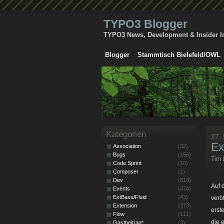
TYPO3 Blogger
TYPO3 News, Development & Insider I
Blogger
Stammtisch Bielefeld/OWL
Kategorien
27.
Ex
Association
(32)
Bugs
(156)
Tim 
Code Sprint
(10)
Composer
(1)
Dev
(616)
Auf
Events
(474)
ExtBase/Fluid
(43)
verö
Extension
(373)
erst
Flow
(111)
die 
Gastbeitrag*
(3)