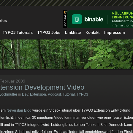
nfos
TYPO3 Tutorials
TYPO3 Jobs
Linkliste
Kontakt
Impressum
 Februar 2009
tension Development Video
Lochmüller
in
Dev
,
Extension
,
Podcast
,
Tutorial
,
TYPO3
 dem
Neverslair Blog
wurde ein Video-Tutorial über TYPO3 Extension Entwicklung
ffentlicht. In dem ca. 30 minütigen Video kann man verfolgen wie eine Teaser Exte
ellt und in TYPO3 integriert wird. Leider gibt es keinen Ton zum Bild. Dennoch kan
einzelnen Schritt gut mitverfolgen. Es ist auf jeden fall empfehlenswert für den Einsti