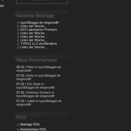
ier
Neueste Beiträge
typo3blogger.de eingestellt!
Links der Woche…
EXT:calendarize Premium
Links der Woche…
Links der Woche…
Links der Woche…
TYPO3 11.4 veröffentlicht
Links der Woche…
Neue Kommentare
08.02
| Peter in typo3blogger.de
eingestellt!
07.02
| Andy in typo3blogger.de
eingestellt!
07.02
| Eric Bode in
typo3blogger.de eingestellt!
07.02
| Andreas Gerlach in
typo3blogger.de eingestellt!
07.02
| Julian in typo3blogger.de
eingestellt!
RSS
Beiträge RSS
Kommentare RSS