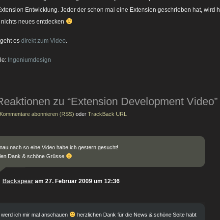
Extension Entwicklung. Jeder der schon mal eine Extension geschrieben hat, wird h
 nichts neues entdecken
 geht es
direkt zum Video
.
le:
Ingeniumdesign
Reaktionen zu “Extension Development Video”
Kommentare abonnieren (RSS)
oder
TrackBack URL
au nach so eine Video habe ich gestern gesucht!
elen Dank & schöne Grüsse
Backspear
am 27. Februar 2009 um 12:36
 werd ich mir mal anschauen
herzlichen Dank für die News & schöne Seite habt