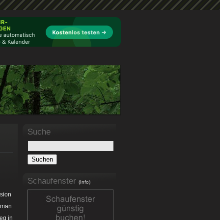
Suche
Schaufenster
(Info)
nsion
n man
eg in