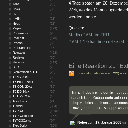
4 Tage später, am 28. Dezember
Jobs
(15)
Links
(3)
Welt, wo das Manual upgedated
Live
(1)
werden konnte.
myExt
(21)
Neos
(29)
Quellen:
Pages
(123)
Performance
(20)
Media (DAM) im TER
Podcast
(140)
DAM 1.1.0 has been released
Presse
(8)
Programming
(45)
Releases
(422)
Reviews
(30)
Security
(119)
Eine Reaktion zu “Ex
SEO
(7)
Stammtisch & TUG
(20)
Kommentare abonnieren (RSS)
oder
T3 AK 20xx
(6)
T3 Board 20xx
(60)
T3 CON 20xx
(69)
T3 DD 20xx
(68)
Tja, ich habe mich eigentlich gefreu
T3 UXW 20xx
(10)
danach keine Ordner mehr anlegen
Templates
(24)
Liegt vielleicht auch am zusammensp
Tutorial
(304)
Downgrade auf 1.0.15 klapps wieer 
TYPO3
(1.702)
TYPO3blogger
(152)
TYPO3Camp
(94)
Robert am 17. Januar 2009 um
TypoScript
(130)