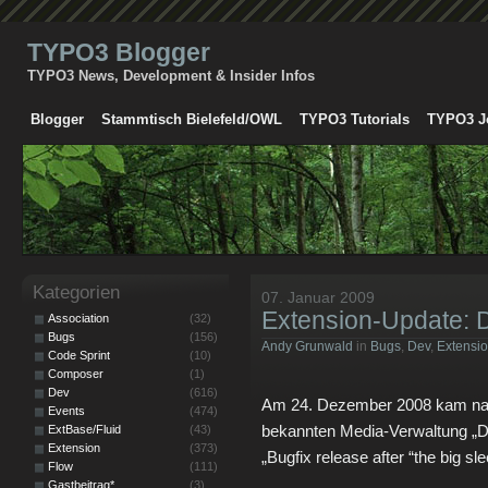
TYPO3 Blogger
TYPO3 News, Development & Insider Infos
Blogger
Stammtisch Bielefeld/OWL
TYPO3 Tutorials
TYPO3 J
Kategorien
07. Januar 2009
Extension-Update: 
Association
(32)
Bugs
(156)
Andy Grunwald
in
Bugs
,
Dev
,
Extensi
Code Sprint
(10)
Composer
(1)
Dev
(616)
Am 24. Dezember 2008 kam nach
Events
(474)
bekannten Media-Verwaltung „D
ExtBase/Fluid
(43)
Extension
(373)
„Bugfix release after “the big sle
Flow
(111)
Gastbeitrag*
(3)