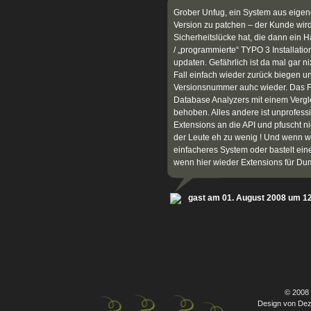
Grober Unfug, ein System aus eigen
Version zu patchen – der Kunde wir
Sicherheitslücke hat, die dann ein H
/ „programmierte“ TYPO 3 Installati
updaten. Gefährlich ist da mal gar n
Fall einfach wieder zurück biegen 
Versionsnummer auhc wieder. Das F
Database Analyzers mit einem Ver
behoben. Alles andere ist unprofessi
Extensions an die API und pfuscht n
der Leute eh zu wenig ! Und wenn wa
einfacheres System oder bastelt ein
wenn hier wieder Extensions für Du
gast am 01. August 2008 um 1
© 2008
Design von Dez