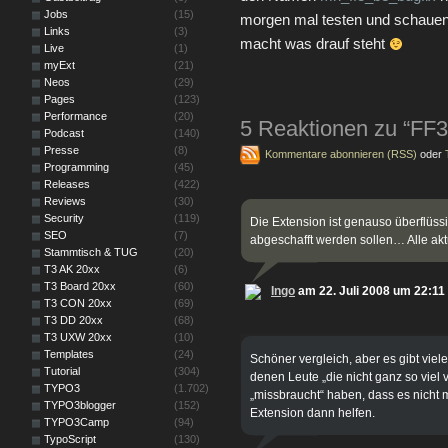
Jobs
(15)
morgen mal testen und schauen
Links
(3)
macht was drauf steht
Live
(1)
myExt
(21)
Neos
(29)
Pages
(123)
Performance
(20)
5 Reaktionen zu “FF3
Podcast
(140)
Presse
(8)
Kommentare abonnieren (RSS)
oder
Programming
(45)
Releases
(422)
Reviews
(30)
Security
(119)
Die Extension ist genauso überflüss
SEO
(7)
abgeschafft werden sollen… Alle akt
Stammtisch & TUG
(20)
T3 AK 20xx
(6)
T3 Board 20xx
(60)
Ingo
am 22. Juli 2008 um 22:11
T3 CON 20xx
(69)
T3 DD 20xx
(68)
T3 UXW 20xx
(10)
Templates
(24)
Schöner vergleich, aber es gibt viele
Tutorial
(304)
denen Leute „die nicht ganz so vie
TYPO3
(1.702)
„missbraucht“ haben, dass es nicht 
TYPO3blogger
(152)
Extension dann helfen.
TYPO3Camp
(94)
TypoScript
(130)