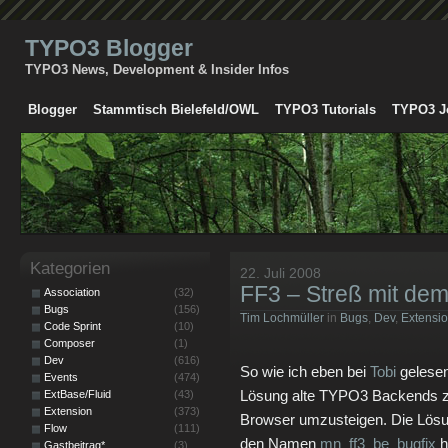
TYPO3 Blogger
TYPO3 News, Development & Insider Infos
Blogger
Stammtisch Bielefeld/OWL
TYPO3 Tutorials
TYPO3 J
Kategorien
22. Juli 2008
FF3 – Streß mit de
Association
(32)
Bugs
(156)
Tim Lochmüller
in
Bugs
,
Dev
,
Extensi
Code Sprint
(10)
Composer
(1)
Dev
(616)
So wie ich eben bei
Tobi
gelesen
Events
(474)
Lösung alte TYPO3 Backends zu 
ExtBase/Fluid
(43)
Extension
(373)
Browser umzusteigen. Die Lösu
Flow
(111)
den Namen
mn_ff3_be_bugfix
h
Gastbeitrag*
(3)