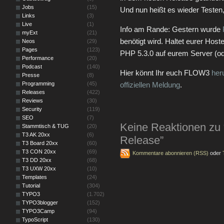
Jobs
(15)
Und nun heißt es wieder Testen,
Links
(3)
Live
(1)
Info am Rande: Gestern wurde
myExt
(21)
benötigt wird. Haltet eurer Host
Neos
(29)
Pages
(123)
PHP 5.3.0 auf eurem Server (od
Performance
(20)
Podcast
(140)
Hier könnt Ihr euch FLOW3
her
Presse
(8)
Programming
(45)
offiziellen Meldung
.
Releases
(422)
Reviews
(30)
Security
(119)
SEO
(7)
Keine Reaktionen zu
Stammtisch & TUG
(20)
T3 AK 20xx
(6)
Release”
T3 Board 20xx
(60)
T3 CON 20xx
(69)
Kommentare abonnieren (RSS)
oder
T3 DD 20xx
(68)
T3 UXW 20xx
(10)
Templates
(24)
Tutorial
(304)
TYPO3
(1.702)
TYPO3blogger
(152)
TYPO3Camp
(94)
TypoScript
(130)