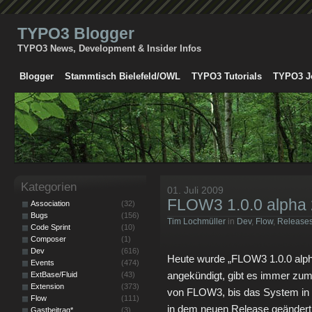
TYPO3 Blogger
TYPO3 News, Development & Insider Infos
Blogger
Stammtisch Bielefeld/OWL
TYPO3 Tutorials
TYPO3 J
Kategorien
01. Juli 2009
FLOW3 1.0.0 alpha 
Association
(32)
Bugs
(156)
Tim Lochmüller
in
Dev
,
Flow
,
Release
Code Sprint
(10)
Composer
(1)
Dev
(616)
Heute wurde „FLOW3 1.0.0 alpha
Events
(474)
angekündigt, gibt es immer zum
ExtBase/Fluid
(43)
Extension
(373)
von FLOW3, bis das System in di
Flow
(111)
in dem neuen Release geändert
Gastbeitrag*
(3)