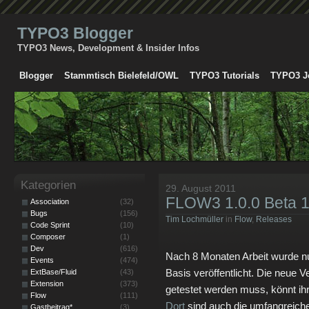
TYPO3 Blogger
TYPO3 News, Development & Insider Infos
Blogger
Stammtisch Bielefeld/OWL
TYPO3 Tutorials
TYPO3 J
Kategorien
29. August 2011
FLOW3 1.0.0 Beta 1 
Association
(32)
Bugs
(156)
Tim Lochmüller
in
Flow
,
Releases
Code Sprint
(10)
Composer
(1)
Dev
(616)
Nach 8 Monaten Arbeit wurde n
Events
(474)
Basis veröffentlicht. Die neue V
ExtBase/Fluid
(43)
Extension
(373)
getestet werden muss, könnt ih
Flow
(111)
Dort
sind auch die umfangreich
Gastbeitrag*
(3)