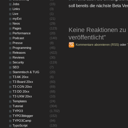
Jobs
(15)
soll bereits die nächste Beta V
Links
(3)
Live
(1)
myExt
(21)
Neos
(29)
Keine Reaktionen zu
Pages
(123)
Performance
(20)
veröffentlicht”
Podcast
(140)
Presse
(8)
Kommentare abonnieren (RSS)
oder
Programming
(45)
Releases
(422)
Reviews
(30)
Security
(119)
SEO
(7)
Stammtisch & TUG
(20)
T3 AK 20xx
(6)
T3 Board 20xx
(60)
T3 CON 20xx
(69)
T3 DD 20xx
(68)
T3 UXW 20xx
(10)
Templates
(24)
Tutorial
(304)
TYPO3
(1.702)
TYPO3blogger
(152)
TYPO3Camp
(94)
TypoScript
(130)