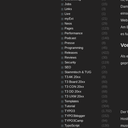
Jobs
(15)
Dami
Links
(3)
eins
Live
(1)
myExt
(21)
Webs
Neos
(29)
Am B
Pages
(123)
Performance
(20)
es f
Podcast
(140)
Presse
(8)
Vo
Programming
(45)
Releases
(422)
Als 
Reviews
(30)
Security
(119)
gepr
SEO
(7)
Stammtisch & TUG
(20)
T3 AK 20xx
(6)
T3 Board 20xx
(60)
T3 CON 20xx
(69)
T3 DD 20xx
(68)
T3 UXW 20xx
(10)
Templates
(24)
Tutorial
(304)
TYPO3
(1.702)
Der 
TYPO3blogger
(152)
Host
TYPO3Camp
(94)
muss
TypoScript
(130)