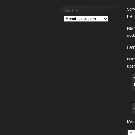
Schw
Archiv
PHP 
Nach
gest
Do
Nac
über
Man 