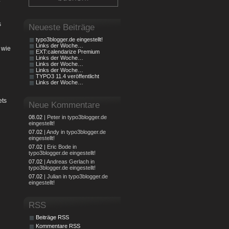
s
Neueste Beiträge
typo3blogger.de eingestellt!
Links der Woche…
 wie
EXT:calendarize Premium
Links der Woche…
Links der Woche…
Links der Woche…
TYPO3 11.4 veröffentlicht
Links der Woche…
ets
Neue Kommentare
08.02
| Peter in typo3blogger.de
eingestellt!
07.02
| Andy in typo3blogger.de
eingestellt!
07.02
| Eric Bode in
typo3blogger.de eingestellt!
07.02
| Andreas Gerlach in
typo3blogger.de eingestellt!
07.02
| Julian in typo3blogger.de
eingestellt!
RSS
Beiträge RSS
Kommentare RSS