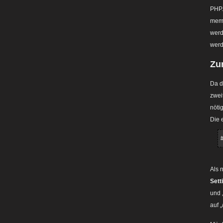
PHP.
memo
werd
werd
Zur
Da d
zwei
nötig
Die 
Als 
Sett
und 
auf 