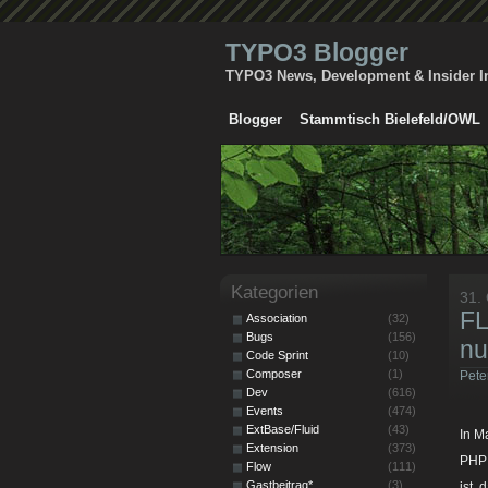
TYPO3 Blogger
TYPO3 News, Development & Insider I
Blogger
Stammtisch Bielefeld/OWL
Kategorien
31.
FL
Association
(32)
Bugs
(156)
nu
Code Sprint
(10)
Composer
(1)
Pete
Dev
(616)
Events
(474)
ExtBase/Fluid
(43)
In M
Extension
(373)
PHP 
Flow
(111)
Gastbeitrag*
(3)
ist,