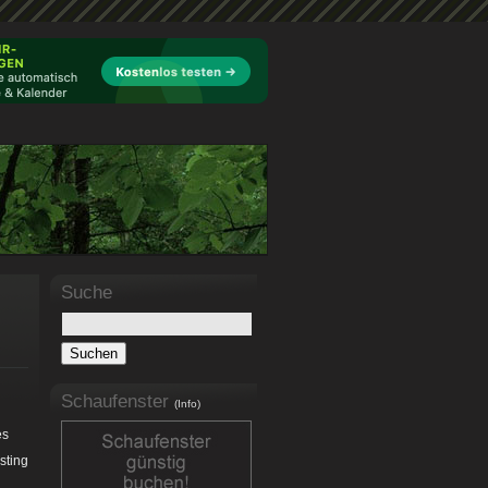
Suche
Schaufenster
(Info)
es
sting
.