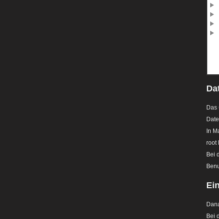
Da
Das
Date
In M
root
Bei 
Benu
Ei
Dana
Bei 