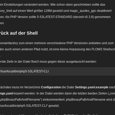
ini Einstellungen verändert werden. Wie schon oben geschrieben sollte das
ry_limit auf einen Wert größer 128M gesetzt und magic_quotes_gpc deaktiviert
en. Als PHP Version sollte 5-53LATEST-STANDARD (derzeit v5.3.8) genommen
en.
ück auf der Shell
omainfactory zum einen mehrere verschiedene PHP Versionen anbieten und zum
ten auch einen anderen Pfad nutzt, ist eine kleine Anpassung des FLOW3 Shellscri
.
erste Zeile in der Datei flow3 muss gegen diese ausgetauscht werden:
#!/usr/local/bin/php5-53LATEST-CLI
nächstes muss im Verzeichnis
Configuration
die Datei
Settings.yaml.example
nac
ings.yaml
kopiert werden. In der Datei werden dann die letzten beiden Zeilen („cor
„phpBinaryPathAndFilename“) einkommentiert. phpBinaryPathAndFilename wird 
„/usr/local/bin/php5-53LATEST-CLI“ gesetzt.