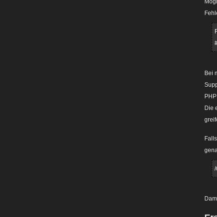
Mögl
Fehl
Bei 
Supp
PHP 
Die 
grei
Fall
gena
Dami