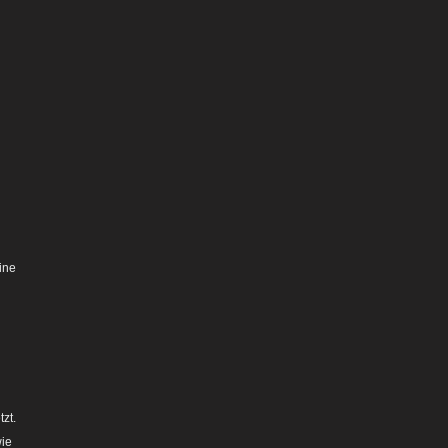
ine
zt.
wie