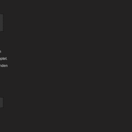
n
ptet.
unden