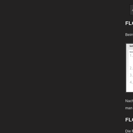
FL
Beim
Nach
man 
FL
Die 