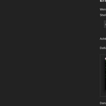
Er
Wenn
Shel
Acht
Dafü
Dana