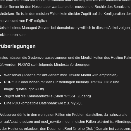
t der Server für den Hoster aber wartbar bleibt, muss er die Rechte des Benutzers
chränken. So ist in den meisten Fällen kein direkter Zugriff auf die Konfiguration de
ervers und von PHP möglich.
eispiel eines Managed Servers bei domainfactory will ich in diesem Artikel zeigen,
unktionieren kann.
rüberlegungen
erstes müssen die Systemvoraussetzungen und die Möglichkeiten des Hosting Pak
üft werden. FLOW3 stellt folgende Mindestanforderungen:
Webserver (Apache mit aktiviertem mod_rewrite Modul wird empfohlen)
PHP 5.3.2 oder höher (mit den Einstellungen memory_limit >= 128M und
magic_quotes_gpc = Off)
Zugriff auf die Kommandozeile (Shell mit SSH Zugang)
Eine PDO kompatible Datenbank wie z.B. MySQL
Webserver dürfte in den wenigsten Fällen ein Problem darstellen, da nahezu alle
er auf Apache setzen und mod_rewrite in den meisten Fällen aktiviert ist. Allerdings
 der Hoster es erlauben, den Document Root für eine (Sub-)Domain frei zu setzen.