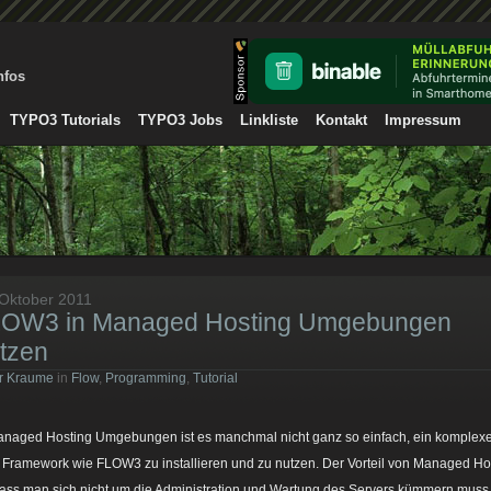
nfos
TYPO3 Tutorials
TYPO3 Jobs
Linkliste
Kontakt
Impressum
 Oktober 2011
OW3 in Managed Hosting Umgebungen
tzen
r Kraume
in
Flow
,
Programming
,
Tutorial
anaged Hosting Umgebungen ist es manchmal nicht ganz so einfach, ein komplex
Framework wie FLOW3 zu installieren und zu nutzen. Der Vorteil von Managed Ho
 dass man sich nicht um die Administration und Wartung des Servers kümmern muss