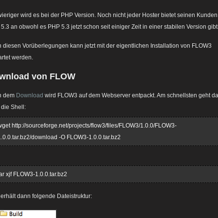
ieriger wird es bei der PHP Version. Noch nicht jeder Hoster bietet seinen Kunden
5.3 an obwohl es PHP 5.3 jetzt schon seit einiger Zeit in einer stabilen Version gibt
 diesen Vorüberlegungen kann jetzt mit der eigentlichen Installation von FLOW3
artet werden.
wnload von FLOW
h dem
Download
wird FLOW3 auf dem Webserver entpackt. Am schnellsten geht d
 die Shell:
wget http://sourceforge.net/projects/flow3/files/FLOW3/1.0.0/FLOW3-
1.0.0.tar.bz2/download -O FLOW3-1.0.0.tar.bz2
tar xjf FLOW3-1.0.0.tar.bz2
erhält dann folgende Dateistruktur: