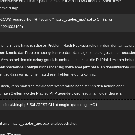
icherweise erhält man später beim Aufruf von FLOW3 über die Shell diese
ermeldung:
FLOW3 requires the PHP setting "magic_quotes_gpc" set to Off. (Error
#1224003190)
meinen Tests hatte ich dieses Problem. Nach Rückspsrache mit dem domainfactory
ort konnte das Problem aber gelöst werden, da magic_quotes_gpc in der neueste
Version bei domainfactory gar nicht mehr enthalten ist, die PHP.ini dies aber behau
entsprechende Konfigurationsänderung sollte aber jetzt bei allen domainfactory K
fen, so dass es nicht mehr zu dieser Fehlermeldung kommt.
s doch, kann man sich mit diesem Workaround behelfen: An den beiden oben
nnten Stellen, wo der Pfad zu PHP geändert wird, trägt man folgendes ein:
/usr/local/bin/php5-53LATEST-CLI -d magic_quotes_gpc=Off
t wird magic_quotes_gpc explizit abgeschaltet.