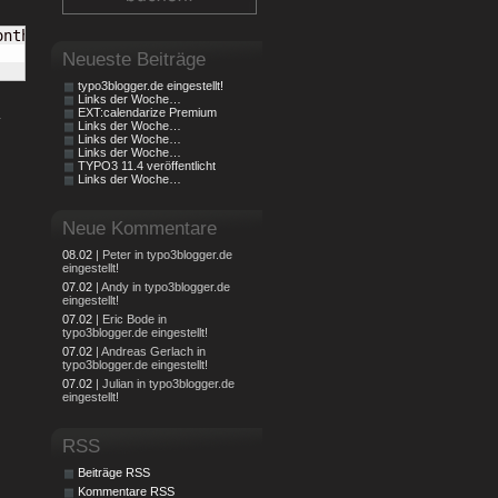
nth}">

Neueste Beiträge
typo3blogger.de eingestellt!
Links der Woche…
EXT:calendarize Premium
.
Links der Woche…
Links der Woche…
Links der Woche…
TYPO3 11.4 veröffentlicht
Links der Woche…
Neue Kommentare
08.02
| Peter in typo3blogger.de
eingestellt!
07.02
| Andy in typo3blogger.de
eingestellt!
07.02
| Eric Bode in
typo3blogger.de eingestellt!
07.02
| Andreas Gerlach in
typo3blogger.de eingestellt!
07.02
| Julian in typo3blogger.de
eingestellt!
RSS
Beiträge RSS
Kommentare RSS