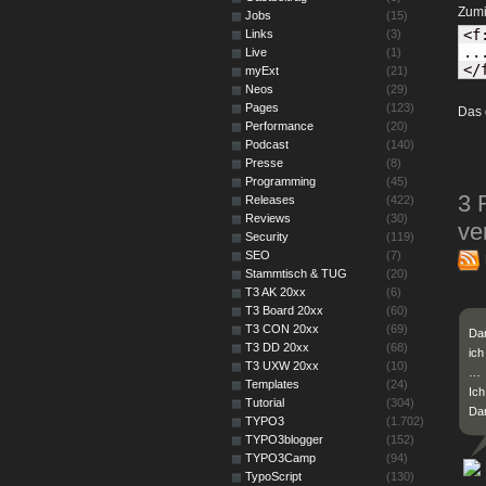
Zumi
Jobs
(15)
<f
Links
(3)
...
Live
(1)
</
myExt
(21)
Neos
(29)
Pages
(123)
Das 
Performance
(20)
Podcast
(140)
Presse
(8)
Programming
(45)
3 
Releases
(422)
Reviews
(30)
ve
Security
(119)
SEO
(7)
Stammtisch & TUG
(20)
T3 AK 20xx
(6)
T3 Board 20xx
(60)
T3 CON 20xx
(69)
Dan
T3 DD 20xx
(68)
ich
T3 UXW 20xx
(10)
…
Templates
(24)
Ich
Tutorial
(304)
Da
TYPO3
(1.702)
TYPO3blogger
(152)
TYPO3Camp
(94)
TypoScript
(130)