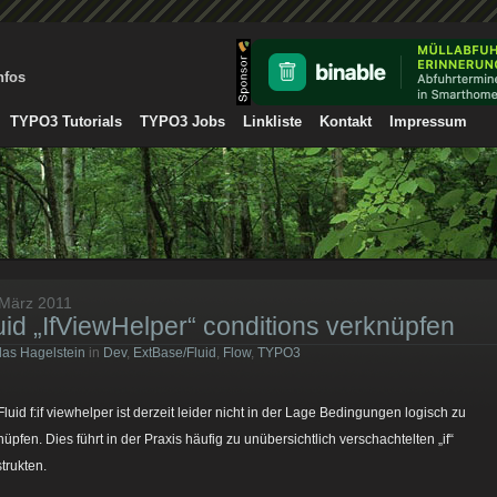
nfos
TYPO3 Tutorials
TYPO3 Jobs
Linkliste
Kontakt
Impressum
 März 2011
uid „IfViewHelper“ conditions verknüpfen
las Hagelstein
in
Dev
,
ExtBase/Fluid
,
Flow
,
TYPO3
Fluid f:if viewhelper ist derzeit leider nicht in der Lage Bedingungen logisch zu
nüpfen. Dies führt in der Praxis häufig zu unübersichtlich verschachtelten „if“
trukten.