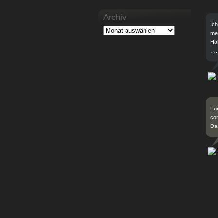
Archiv
Ich
meh
Hab
….
Für
con
Das