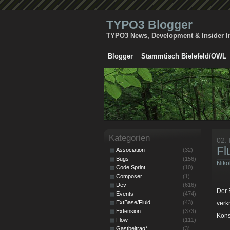
TYPO3 Blogger
TYPO3 News, Development & Insider I
Blogger
Stammtisch Bielefeld/OWL
Kategorien
02.
Fl
Association
(32)
Bugs
(156)
Niko
Code Sprint
(10)
Composer
(1)
Dev
(616)
Der 
Events
(474)
ExtBase/Fluid
(43)
verk
Extension
(373)
Kons
Flow
(111)
Gastbeitrag*
(3)