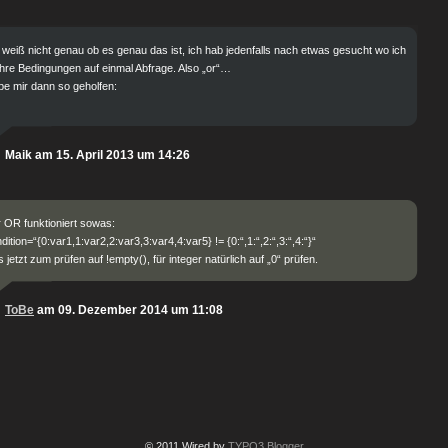
 weiß nicht genau ob es genau das ist, ich hab jedenfalls nach etwas gesucht wo ich
re Bedingungen auf einmal Abfrage. Also „or“…
e mir dann so geholfen:
Maik am 15. April 2013 um 14:26
 OR funktioniert sowas:
dition=“{0:var1,1:var2,2:var3,3:var4,4:var5} != {0:“,1:“,2:“,3:“,4:“}“
 jetzt zum prüfen auf !empty(), für integer natürlich auf „0“ prüfen.
ToBe
am 09. Dezember 2014 um 11:08
© 2011 Wired by
TYPO3 Blogger