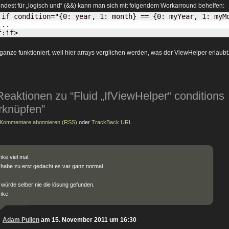
ndest für „logisch und“ (&&) kann man sich mit folgendem Workarround behelfen:
:if condition="{0: year, 1: month} == {0: myYear, 1: myMo
..

f:if>
ganze funktioniert, weil hier arrays verglichen werden, was der ViewHelper erlaubt
Reaktionen zu “Fluid „IfViewHelper“ conditions
rknüpfen”
Kommentare abonnieren (RSS)
oder
TrackBack URL
ke viel mal.
 habe zu erst gedacht es var ganz normal
 würde selber nie die lösung gefunden.
nke
Adam Pullen
am 15. November 2011 um 16:30