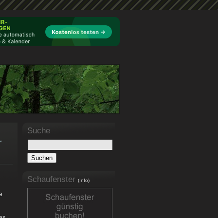
Suche
r
Schaufenster
(Info)
e
as