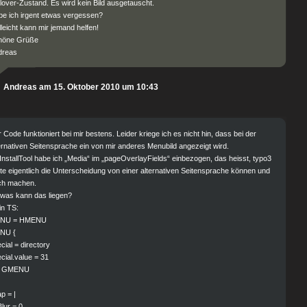
lover-Zustand. Es wird kein Bild ausgetauscht.
e ich irgent etwas vergessen?
lleicht kann mir jemand helfen!
höne Grüße
dreas
Andreas am 15. Oktober 2010 um 10:43
 Code funktioniert bei mir bestens. Leider kriege ich es nicht hin, dass bei der
ernativen Seitensprache ein von mir anderes Menubild angezeigt wird.
InstallTool habe ich „Media“ im „pageOverlayFields“ einbezogen, das heisst, typo3
lte eigentlich die Unterscheidung von einer alternativen Seitensprache können und
ch machen.
was kann das liegen?
in TS:
NU = HMENU
NU {
cial = directory
cial.value = 31
= GMENU
p = |
lur = 0