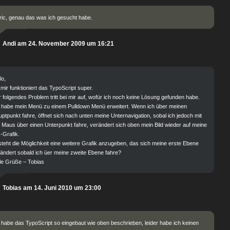
ic, genau das was ich gesucht habe.
Andi am 24. November 2009 um 16:21
lo,
 mir funktioniert das TypoScript super.
 folgendes Problem tritt bei mir auf, wofür ich noch keine Lösung gefunden habe.
 habe mein Menü zu einem Pulldown Menü erweitert. Wenn ich über meinen
ptpunkt fahre, öffnet sich nach unten meine Unternavigation, sobal ich jedoch mit
 Maus über einen Unterpunkt fahre, verändert sich oben mein Bild wieder auf meine
-Grafik.
teht die Möglichkeit eine weitere Grafik anzugeben, das sich meine erste Ebene
ändert sobald ich üer meine zweite Ebene fahre?
le Grüße – Tobias
Tobias am 14. Juni 2010 um 23:00
 habe das TypoScript so eingebaut wie oben beschrieben, leider habe ich keinen