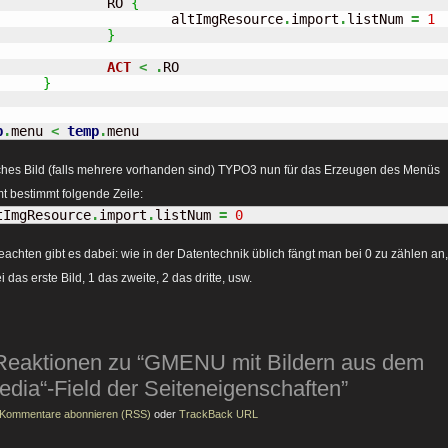
		RO 
{
			altImgResource
.
import
.
listNum 
=
1
}
ACT
<
.
RO

}
b
.
menu 
<
temp
.
menu
hes Bild (falls mehrere vorhanden sind) TYPO3 nun für das Erzeugen des Menüs
t bestimmt folgende Zeile:
tImgResource
.
import
.
listNum 
=
0
eachten gibt es dabei: wie in der Datentechnik üblich fängt man bei 0 zu zählen an, 
 das erste Bild, 1 das zweite, 2 das dritte, usw.
Reaktionen zu “GMENU mit Bildern aus dem
edia“-Field der Seiteneigenschaften”
Kommentare abonnieren (RSS)
oder
TrackBack URL