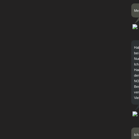
Mer
Hal
bei
Nur
Ich
Hau
der
NO
Bes
ver
Vie
Ich