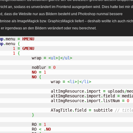
 nicht an, sodass es unverändert im Frontend ausgegeben wird. Dies hatte bei mir 
d, dass die Website nur aus Bildern besteht und Photoshop nunmal bessere
bnisse als ImageMagick bzw. GraphicsMagick liefert – deshalb wollte ich auch nich
 er irgendwas an den Bildern verändert oder neu berechnet.
mp
.
menu 
=
HMENU
mp
.
menu 
{
1
=
GMENU
1
{
		wrap 
=
<
ul
>|<
/ul
>
		noBlur 
=
0
NO
=
1
NO
{
			wrap 
=
<
li
>|<
/li
>
			altImgResource
.
import 
=
 uploads
/
me
			altImgResource
.
import
.
field 
=
 media
			altImgResource
.
import
.
listNum 
=
0
			ATagTitle
.
field 
=
 subtitle 
// titl
}
		RO 
=
1
		RO 
<
.
NO