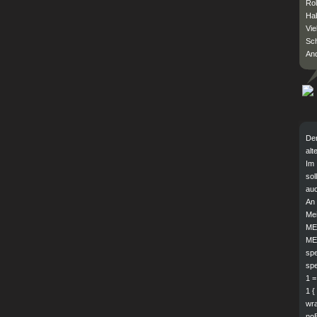
Rol
Hab
Vie
Sc
An
Der
alt
Im 
sol
au
An 
Me
ME
ME
spe
spe
1 
1 {
wra
noB