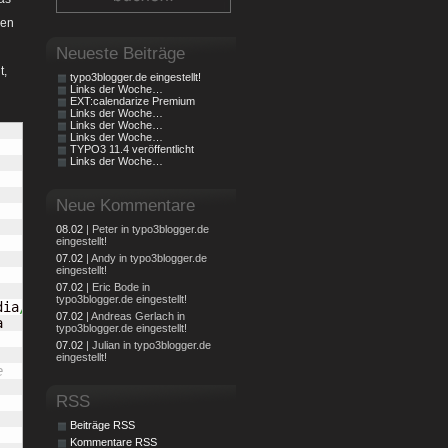
den
Neueste Beiträge
t,
typo3blogger.de eingestellt!
Links der Woche…
EXT:calendarize Premium
Links der Woche…
Links der Woche…
Links der Woche…
TYPO3 11.4 veröffentlicht
Links der Woche…
Neue Kommentare
08.02
| Peter in typo3blogger.de
eingestellt!
07.02
| Andy in typo3blogger.de
eingestellt!
07.02
| Eric Bode in
typo3blogger.de eingestellt!
dia
/
07.02
| Andreas Gerlach in


typo3blogger.de eingestellt!
07.02
| Julian in typo3blogger.de
eingestellt!
e
RSS
Beiträge RSS
Kommentare RSS