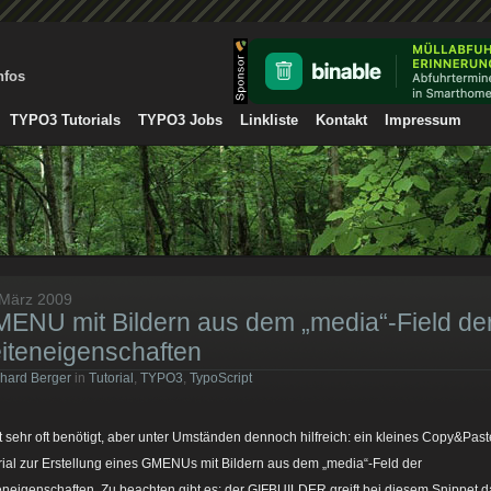
nfos
TYPO3 Tutorials
TYPO3 Jobs
Linkliste
Kontakt
Impressum
 März 2009
ENU mit Bildern aus dem „media“-Field de
iteneigenschaften
hard Berger
in
Tutorial
,
TYPO3
,
TypoScript
t sehr oft benötigt, aber unter Umständen dennoch hilfreich: ein kleines Copy&Past
rial zur Erstellung eines GMENUs mit Bildern aus dem „media“-Feld der
eneigenschaften. Zu beachten gibt es: der GIFBUILDER greift bei diesem Snippet d