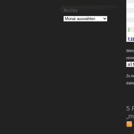
Archiv
}
li
Welc
nimm
al
Zu b
dabei
5 
„m