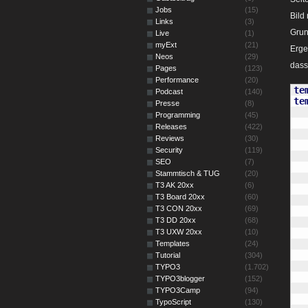
Jobs
(15)
Bild
Links
(3)
Grun
Live
(1)
myExt
(21)
Erge
Neos
(29)
dass
Pages
(123)
Performance
(20)
te
Podcast
(140)
te
Presse
(8)
Programming
(45)
Releases
(422)
Reviews
(30)
Security
(119)
SEO
(7)
Stammtisch & TUG
(20)
T3 AK 20xx
(6)
T3 Board 20xx
(60)
T3 CON 20xx
(69)
T3 DD 20xx
(68)
T3 UXW 20xx
(10)
Templates
(24)
Tutorial
(304)
TYPO3
(1.702)
TYPO3blogger
(152)
TYPO3Camp
(94)
TypoScript
(130)