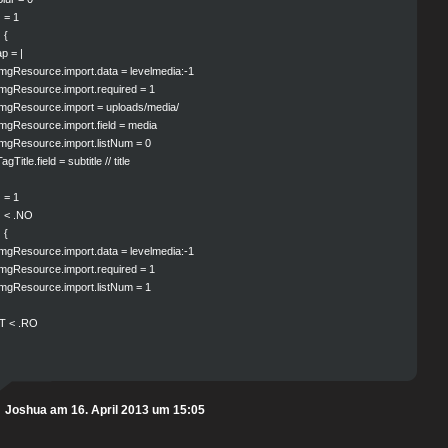
 = 1
 {
p = |
ImgResource.import.data = levelmedia:-1
ImgResource.import.required = 1
ImgResource.import = uploads/media/
ImgResource.import.field = media
ImgResource.import.listNum = 0
agTitle.field = subtitle // title
 = 1
 < .NO
 {
ImgResource.import.data = levelmedia:-1
ImgResource.import.required = 1
ImgResource.import.listNum = 1
T < .RO
Joshua am 16. April 2013 um 15:05