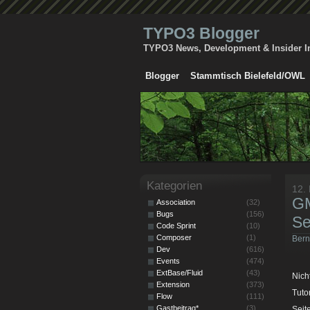
TYPO3 Blogger
TYPO3 News, Development & Insider I
Blogger
Stammtisch Bielefeld/OWL
Kategorien
12.
GM
Association
(32)
Bugs
(156)
Se
Code Sprint
(10)
Composer
(1)
Bern
Dev
(616)
Events
(474)
ExtBase/Fluid
(43)
Nich
Extension
(373)
Tuto
Flow
(111)
Gastbeitrag*
(3)
Seit