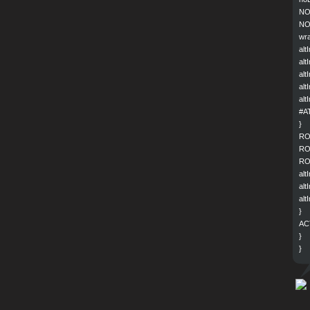
NO
NO
wra
alt
alt
alt
alt
alt
#AT
}
RO
RO
RO
alt
alt
alt
}
AC
}
}