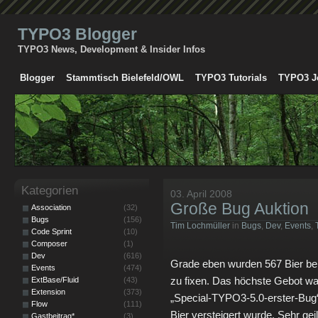
TYPO3 Blogger
TYPO3 News, Development & Insider Infos
Blogger
Stammtisch Bielefeld/OWL
TYPO3 Tutorials
TYPO3 J
Kategorien
03. April 2008
Große Bug Auktion
Association
(32)
Bugs
(156)
Tim Lochmüller
in
Bugs
,
Dev
,
Events
,
Code Sprint
(10)
Composer
(1)
Dev
(616)
Grade eben wurden 567 Bier be
Events
(474)
zu fixen. Das höchste Gebot wa
ExtBase/Fluid
(43)
Extension
(373)
„Special-TYPO3-5.0-erster-Bug
Flow
(111)
Bier versteigert wurde. Sehr ge
Gastbeitrag*
(3)