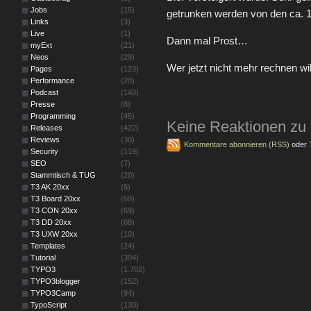
Jobs
(15)
getrunken werden von den ca. 10
Links
(3)
Live
(1)
Dann mal Prost…
myExt
(21)
Neos
(29)
Wer jetzt nicht mehr rechnen w
Pages
(123)
Performance
(20)
Podcast
(140)
Presse
(8)
Programming
(45)
Keine Reaktionen zu 
Releases
(422)
Reviews
(30)
Kommentare abonnieren (RSS)
oder
Security
(119)
SEO
(7)
Stammtisch & TUG
(20)
T3 AK 20xx
(6)
T3 Board 20xx
(60)
T3 CON 20xx
(69)
T3 DD 20xx
(68)
T3 UXW 20xx
(10)
Templates
(24)
Tutorial
(304)
TYPO3
(1.702)
TYPO3blogger
(152)
TYPO3Camp
(94)
TypoScript
(130)