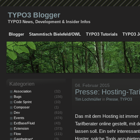
TYPO3 Blogger
TYPO3 News, Development & Insider Infos
Blogger
Stammtisch Bielefeld/OWL
TYPO3 Tutorials
TYPO3 J
Kategorien
04. Februar 2015
Presse: Hosting-Tari
Association
(32)
Bugs
(156)
Tim Lochmüller
in
Presse
,
TYPO3
Code Sprint
(10)
Composer
(1)
Dev
(616)
Das mit dem Hosting ist immer 
Events
(474)
Tarifberater online gestellt, mit
ExtBase/Fluid
(43)
Extension
(373)
lassen soll. Ein sehr interessant
Flow
(111)
Hoster, solche Tools anzubieten
Gastbeitrag*
(3)