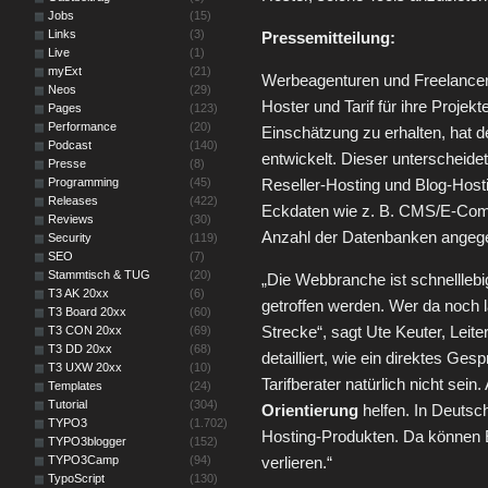
Jobs
(15)
Links
(3)
Pressemitteilung:
Live
(1)
myExt
(21)
Werbeagenturen und Freelancer
Neos
(29)
Hoster und Tarif für ihre Projek
Pages
(123)
Performance
(20)
Einschätzung zu erhalten, hat 
Podcast
(140)
entwickelt. Dieser unterscheide
Presse
(8)
Programming
(45)
Reseller-Hosting und Blog-Hosti
Releases
(422)
Eckdaten wie z. B. CMS/E-Com
Reviews
(30)
Anzahl der Datenbanken angeg
Security
(119)
SEO
(7)
Stammtisch & TUG
(20)
„Die Webbranche ist schnellleb
T3 AK 20xx
(6)
getroffen werden. Wer da noch l
T3 Board 20xx
(60)
Strecke“, sagt Ute Keuter, Leite
T3 CON 20xx
(69)
T3 DD 20xx
(68)
detailliert, wie ein direktes G
T3 UXW 20xx
(10)
Tarifberater natürlich nicht sein
Templates
(24)
Tutorial
(304)
Orientierung
helfen. In Deutsc
TYPO3
(1.702)
Hosting-Produkten. Da können 
TYPO3blogger
(152)
TYPO3Camp
(94)
verlieren.“
TypoScript
(130)