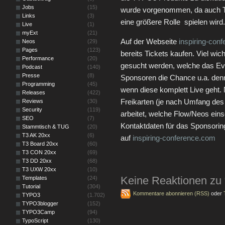
Jobs
(15)
wurde vorgenommen, da auch 
Links
(3)
eine größere Rolle spielen wird.
Live
(1)
myExt
(21)
Auf der Webseite
inspiring-con
Neos
(29)
Pages
(123)
bereits Tickets kaufen. Viel wi
Performance
(20)
gesucht werden, welche das Eve
Podcast
(140)
Presse
(8)
Sponsoren die Chance u.a. denn
Programming
(45)
wenn diese komplett Live geht. 
Releases
(422)
Freikarten (je nach Umfang des 
Reviews
(30)
Security
(119)
arbeitet, welche Flow/Neos ein
SEO
(7)
Kontaktdaten für das Sponsoring
Stammtisch & TUG
(20)
T3 AK 20xx
(6)
auf
inspiring-conference.com
T3 Board 20xx
(60)
T3 CON 20xx
(69)
T3 DD 20xx
(68)
T3 UXW 20xx
(10)
Keine Reaktionen zu 
Templates
(24)
Tutorial
(304)
Kommentare abonnieren (RSS)
oder
TYPO3
(1.702)
TYPO3blogger
(152)
TYPO3Camp
(94)
TypoScript
(130)