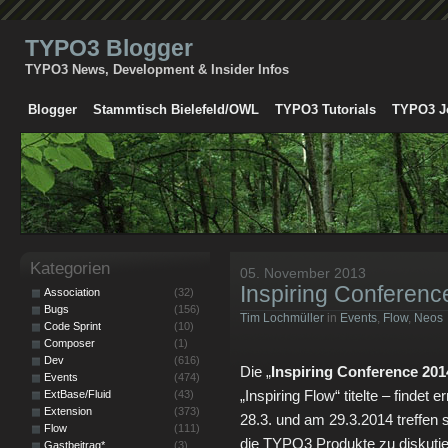
TYPO3 Blogger
TYPO3 News, Development & Insider Infos
Blogger
Stammtisch Bielefeld/OWL
TYPO3 Tutorials
TYPO3 J
Kategorien
05. November 2013
Inspiring Conferenc
Association
(32)
Bugs
(156)
Tim Lochmüller
in
Events
,
Flow
,
Neos
Code Sprint
(10)
Composer
(1)
Dev
(616)
Die „
Inspiring Conference 201
Events
(474)
„Inspiring Flow“ titelte – finde
ExtBase/Fluid
(43)
Extension
(373)
28.3. und am 29.3.2014 treffen 
Flow
(111)
die TYPO3 Produkte zu diskuti
Gastbeitrag*
(3)