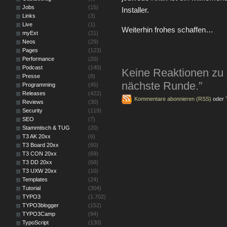
Jobs
(15)
Installer.
Links
(3)
Live
(1)
Weiterhin frohes schaffen…
myExt
(21)
Neos
(29)
Pages
(123)
Performance
(20)
Podcast
(140)
Keine Reaktionen zu “I
Presse
(8)
nächste Runde.”
Programming
(45)
Releases
(422)
Kommentare abonnieren (RSS)
oder
Reviews
(30)
Security
(119)
SEO
(7)
Stammtisch & TUG
(20)
T3 AK 20xx
(6)
T3 Board 20xx
(60)
T3 CON 20xx
(69)
T3 DD 20xx
(68)
T3 UXW 20xx
(10)
Templates
(24)
Tutorial
(304)
TYPO3
(1.702)
TYPO3blogger
(152)
TYPO3Camp
(94)
TypoScript
(130)