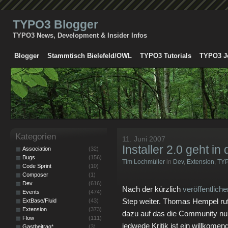
TYPO3 Blogger
TYPO3 News, Development & Insider Infos
Blogger
Stammtisch Bielefeld/OWL
TYPO3 Tutorials
TYPO3 J
Kategorien
11. Juni 2007
Installer 2.0 geht i
Association
(32)
Bugs
(156)
Tim Lochmüller
in
Dev
,
Extension
,
TY
Code Sprint
(10)
Composer
(1)
Dev
(616)
Nach der kürzlich
veröffentlic
Events
(474)
Step weiter. Thomas Hempel ruf
ExtBase/Fluid
(43)
Extension
(373)
dazu auf das die Community nun d
Flow
(111)
jedwede Kritik ist ein willkome
Gastbeitrag*
(3)