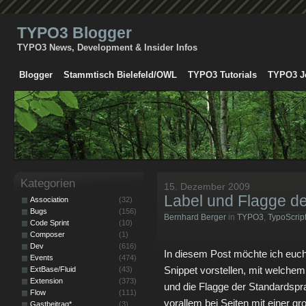
TYPO3 Blogger
TYPO3 News, Development & Insider Infos
Blogger
Stammtisch Bielefeld/OWL
TYPO3 Tutorials
TYPO3 J
Kategorien
15. Dezember 2009
Label und Flagge d
Association
(32)
Bugs
(156)
Bernhard Berger
in
TYPO3
,
TypoScrip
Code Sprint
(10)
Composer
(1)
Dev
(616)
In diesem Post möchte ich euch
Events
(474)
Snippet vorstellen, mit welchem
ExtBase/Fluid
(43)
Extension
(373)
und die Flagge der Standardspr
Flow
(111)
vorallem bei Seiten mit einer g
Gastbeitrag*
(3)