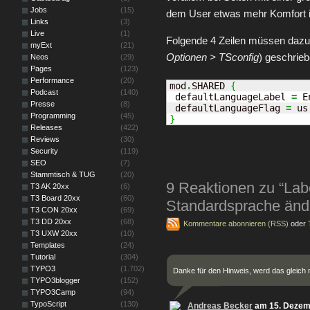
Jobs
(15)
dem User etwas mehr Komfort i
Links
(3)
Live
(1)
Folgende 4 Zeilen müssen dazu 
myExt
(21)
Optionen > TSconfig
) geschrie
Neos
(29)
Pages
(123)
Performance
(20)
mod
.
SHARED 
{
Podcast
(140)
 defaultLanguageLabel 
=
 E
Presse
(8)
 defaultLanguageFlag 
=
 us
Programming
(45)
}
Releases
(422)
Reviews
(30)
Security
(119)
SEO
(7)
Stammtisch & TUG
(20)
9 Reaktionen zu “Lab
T3 AK 20xx
(6)
T3 Board 20xx
(60)
Standardsprache änd
T3 CON 20xx
(69)
T3 DD 20xx
(68)
Kommentare abonnieren (RSS)
oder
T3 UXW 20xx
(10)
Templates
(24)
Tutorial
(304)
TYPO3
(1.702)
Danke für den Hinweis, werd das gleich m
TYPO3blogger
(152)
TYPO3Camp
(94)
TypoScript
(130)
Andreas Becker
am 15. Dezem