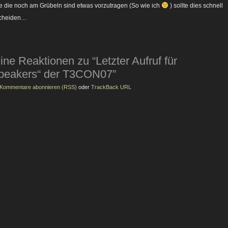
e die noch am Grübeln sind etwas vorzutragen (So wie ich
) sollte dies schnell
scheiden…
ine Reaktionen zu “Letzter Aufruf für
peakers“ der T3CON07”
Kommentare abonnieren (RSS)
oder
TrackBack URL