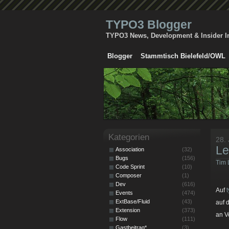
TYPO3 Blogger
TYPO3 News, Development & Insider I
Blogger
Stammtisch Bielefeld/OWL
Kategorien
28.
Le
Association
(32)
Bugs
(156)
Tim 
Code Sprint
(10)
Composer
(1)
Dev
(616)
Auf
Events
(474)
ExtBase/Fluid
(43)
auf 
Extension
(373)
an V
Flow
(111)
Gastbeitrag*
(3)