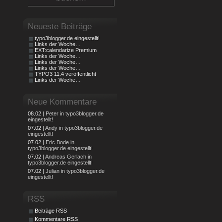
Neueste Beiträge
typo3blogger.de eingestellt!
Links der Woche…
EXT:calendarize Premium
Links der Woche…
Links der Woche…
Links der Woche…
TYPO3 11.4 veröffentlicht
Links der Woche…
Neue Kommentare
08.02
| Peter in typo3blogger.de
eingestellt!
07.02
| Andy in typo3blogger.de
eingestellt!
07.02
| Eric Bode in
typo3blogger.de eingestellt!
07.02
| Andreas Gerlach in
typo3blogger.de eingestellt!
07.02
| Julian in typo3blogger.de
eingestellt!
RSS
Beiträge RSS
Kommentare RSS