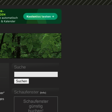
Suche
Schaufenster
ker“
(Info)
ges