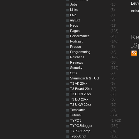
Leut
Jobs
(15)
Links
(3)
ent
Live
(1)
myExt
(21)
Neos
(29)
Pages
(123)
Ke
Performance
(20)
Podcast
(140)
„S
Presse
(8)
Programming
(45)
Releases
(422)
Reviews
(30)
Security
(119)
SEO
(7)
Stammtisch & TUG
(20)
T3 AK 20xx
(6)
T3 Board 20xx
(60)
T3 CON 20xx
(69)
T3 DD 20xx
(68)
T3 UXW 20xx
(10)
Templates
(24)
Tutorial
(304)
TYPO3
(1.702)
TYPO3blogger
(152)
TYPO3Camp
(94)
TypoScript
(130)