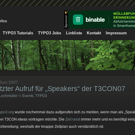
nfos
TYPO3 Tutorials
TYPO3 Jobs
Linkliste
Kontakt
Impressum
 Juni 2007
tzter Aufruf für „Speakers“ der T3CON07
Lochmüller
in
Events
,
TYPO3
typo3.org
wurde nocheinmal dazu aufgerufen sich zu melden, wenn man als „Spea
der T3CON etwas vortragen möchte. Die
Zeit rasst
immer mehr und es benötigt eini
orbereitung, weshalb der knappe Zeitplan auch verständilich ist.