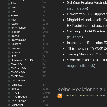
Schöner Feature Ausblick 
Jobs
(15)
Links
(3)
siepmann.de
)
Live
(1)
Erweiterten LTS Support g
myExt
(21)
Möglichkeit individuelle 
Neos
(29)
Pages
(123)
EXT:autoloader ist auch ei
Performance
(20)
Caching in TYPO3 – Part 
Podcast
(140)
Presse
(8)
(
b13.com
)
Programming
(45)
Interessante Extension E
Releases
(422)
“This month in TYPO3” 
Reviews
(30)
Security
(119)
Trailing Slash oder “.html”
SEO
(7)
Sicherheitskorrekturen für
Stammtisch & TUG
(20)
T3 AK 20xx
(6)
magaloneflipbook
)
T3 Board 20xx
(60)
T3 CON 20xx
(69)
T3 DD 20xx
(68)
T3 UXW 20xx
(10)
Templates
(24)
Keine Reaktionen zu
Tutorial
(304)
TYPO3
(1.702)
Kommentare abonnieren (RSS)
oder
TYPO3blogger
(152)
TYPO3Camp
(94)
TypoScript
(130)