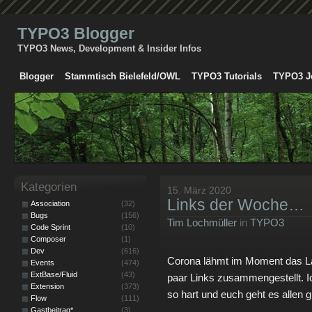
TYPO3 Blogger
TYPO3 News, Development & Insider Infos
Blogger
Stammtisch Bielefeld/OWL
TYPO3 Tutorials
TYPO3 J
Kategorien
15. März 2020
Links der Woche…
Association
(32)
Bugs
(156)
Tim Lochmüller
in
TYPO3
Code Sprint
(10)
Composer
(1)
Dev
(616)
Corona lähmt im Moment das La
Events
(474)
ExtBase/Fluid
(43)
paar Links zusammengestellt. Ic
Extension
(373)
so hart und euch geht es allen 
Flow
(111)
Gastbeitrag*
(3)