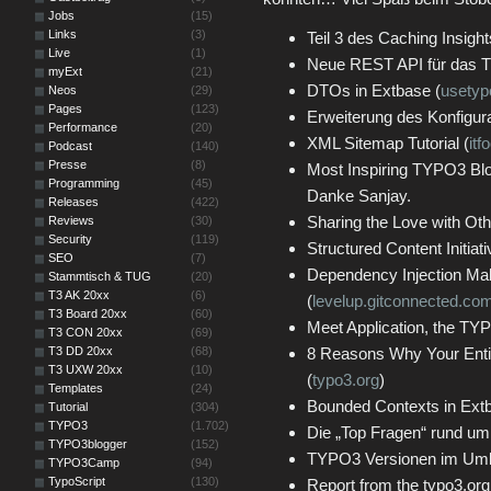
Jobs
(15)
Links
(3)
Teil 3 des Caching Insight
Live
(1)
Neue REST API für das 
myExt
(21)
DTOs in Extbase (
usety
Neos
(29)
Pages
(123)
Erweiterung des Konfigur
Performance
(20)
XML Sitemap Tutorial (
itf
Podcast
(140)
Presse
(8)
Most Inspiring TYPO3 Blo
Programming
(45)
Danke Sanjay.
Releases
(422)
Sharing the Love with Ot
Reviews
(30)
Security
(119)
Structured Content Initia
SEO
(7)
Dependency Injection Mak
Stammtisch & TUG
(20)
T3 AK 20xx
(6)
(
levelup.gitconnected.co
T3 Board 20xx
(60)
Meet Application, the T
T3 CON 20xx
(69)
T3 DD 20xx
(68)
8 Reasons Why Your Enti
T3 UXW 20xx
(10)
(
typo3.org
)
Templates
(24)
Bounded Contexts in Extb
Tutorial
(304)
TYPO3
(1.702)
Die „Top Fragen“ rund u
TYPO3blogger
(152)
TYPO3 Versionen im Uml
TYPO3Camp
(94)
TypoScript
(130)
Report from the typo3.or