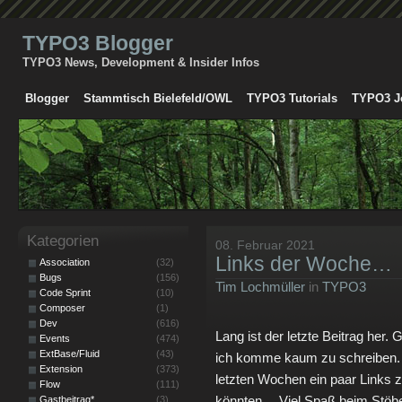
TYPO3 Blogger
TYPO3 News, Development & Insider Infos
Blogger
Stammtisch Bielefeld/OWL
TYPO3 Tutorials
TYPO3 J
Kategorien
08. Februar 2021
Links der Woche…
Association
(32)
Bugs
(156)
Tim Lochmüller
in
TYPO3
Code Sprint
(10)
Composer
(1)
Dev
(616)
Lang ist der letzte Beitrag her.
Events
(474)
ExtBase/Fluid
(43)
ich komme kaum zu schreiben. 
Extension
(373)
letzten Wochen ein paar Links 
Flow
(111)
könnten… Viel Spaß beim Stöbe
Gastbeitrag*
(3)