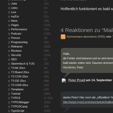
Jobs
(15)
Links
(3)
Hoffentlich funktioniert es bald 
Live
(1)
myExt
(21)
Neos
(29)
Pages
(123)
4 Reaktionen zu “Mail
Performance
(20)
Podcast
(140)
Kommentare abonnieren (RSS)
oder
Presse
(8)
Programming
(45)
Releases
(422)
Reviews
(30)
Hallo,
Security
(119)
die Fehler sind bekannt und es wird bereit
SEO
(7)
bald wieder online sind. Daumen drücken
Stammtisch & TUG
(20)
Herzlichst, Peter
T3 AK 20xx
(6)
T3 Board 20xx
(60)
T3 CON 20xx
(69)
Peter Proell
am 14. September 
T3 DD 20xx
(68)
T3 UXW 20xx
(10)
Templates
(24)
Tutorial
(304)
danke Peter! Hier noch die „offiziellere“ 
TYPO3
(1.702)
http://news.typo3.org/news/article/mailin
TYPO3blogger
(152)
TYPO3Camp
(94)
TypoScript
(130)