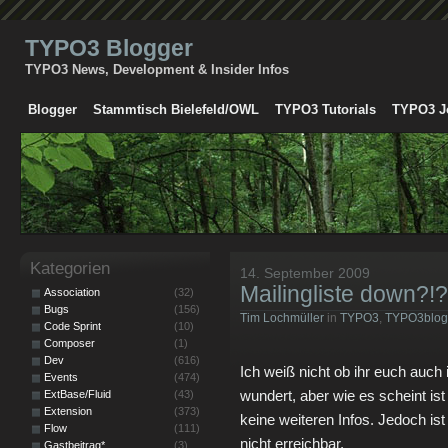
TYPO3 Blogger
TYPO3 News, Development & Insider Infos
Blogger
Stammtisch Bielefeld/OWL
TYPO3 Tutorials
TYPO3 J
Kategorien
14. September 2009
Mailingliste down?!?
Association
(32)
Bugs
(156)
Tim Lochmüller
in
TYPO3
,
TYPO3blog
Code Sprint
(10)
Composer
(1)
Dev
(616)
Ich weiß nicht ob ihr euch auch
Events
(474)
wundert, aber wie es scheint is
ExtBase/Fluid
(43)
Extension
(373)
keine weiteren Infos. Jedoch ist
Flow
(111)
nicht erreichbar.
Gastbeitrag*
(3)