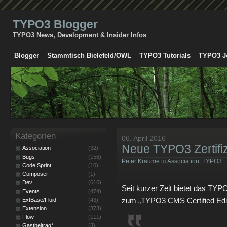
TYPO3 Blogger
TYPO3 News, Development & Insider Infos
Blogger
Stammtisch Bielefeld/OWL
TYPO3 Tutorials
TYPO3 J
Kategorien
06. April 2016
Neue TYPO3 Zertifiz
Association
(32)
Bugs
(156)
Peter Kraume
in
Association
,
TYPO3
Code Sprint
(10)
Composer
(1)
Dev
(616)
Seit kurzer Zeit bietet das TYPO
Events
(474)
zum „TYPO3 CMS Certified Editor
ExtBase/Fluid
(43)
Extension
(373)
Flow
(111)
Gastbeitrag*
(3)