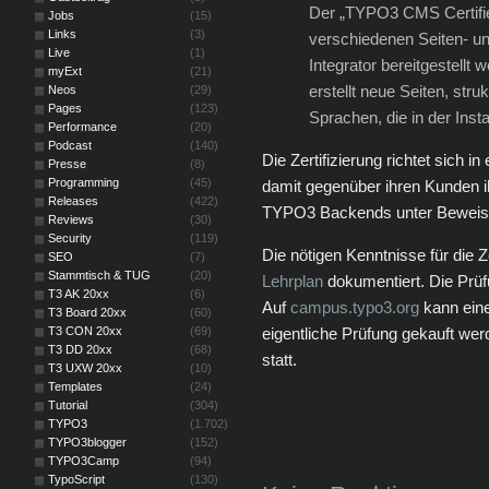
Der „TYPO3 CMS Certified
Jobs
(15)
Links
(3)
verschiedenen Seiten- un
Live
(1)
Integrator bereitgestellt
myExt
(21)
erstellt neue Seiten, str
Neos
(29)
Pages
(123)
Sprachen, die in der Insta
Performance
(20)
Podcast
(140)
Die Zertifizierung richtet sich i
Presse
(8)
Programming
(45)
damit gegenüber ihren Kunden 
Releases
(422)
TYPO3 Backends unter Beweis 
Reviews
(30)
Security
(119)
Die nötigen Kenntnisse für die Z
SEO
(7)
Stammtisch & TUG
(20)
Lehrplan
dokumentiert. Die Prüfu
T3 AK 20xx
(6)
Auf
campus.typo3.org
kann eine
T3 Board 20xx
(60)
T3 CON 20xx
(69)
eigentliche Prüfung gekauft werd
T3 DD 20xx
(68)
statt.
T3 UXW 20xx
(10)
Templates
(24)
Tutorial
(304)
TYPO3
(1.702)
TYPO3blogger
(152)
TYPO3Camp
(94)
TypoScript
(130)