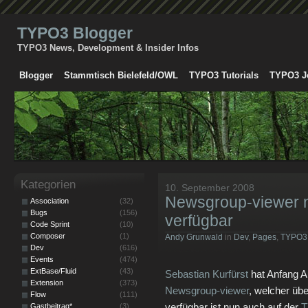
TYPO3 Blogger
TYPO3 News, Development & Insider Infos
Blogger
Stammtisch Bielefeld/OWL
TYPO3 Tutorials
TYPO3 J
Kategorien
10. September 2008
Newsgroup-viewer 
Association
(32)
Bugs
(156)
verfügbar
Code Sprint
(10)
Composer
(1)
Andy Grunwald
in
Dev
,
Pages
,
TYPO3
Dev
(616)
Events
(474)
ExtBase/Fluid
(43)
Sebastian Kurfürst
hat Anfang A
Extension
(373)
Newsgroup-viewer
, welcher üb
Flow
(111)
verfügbar ist nun auch auf der
T
Gastbeitrag*
(3)