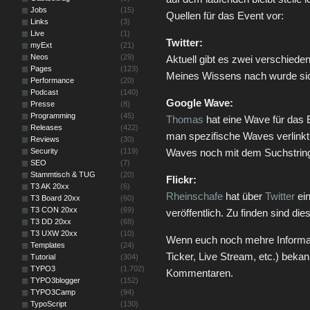
Jobs
(15)
Quellen für das Event vor:
Links
(3)
Live
(1)
Twitter:
myExt
(21)
Neos
(29)
Aktuell gibt es zwei verschied
Pages
(123)
Meines Wissens nach wurde sich
Performance
(20)
Podcast
(140)
Google Wave:
Presse
(8)
Programming
(45)
Thomas
hat eine Wave für das Ev
Releases
(422)
man spezifische Waves verlinkt
Reviews
(30)
Security
(119)
Waves noch mit dem Suchstring
SEO
(7)
Stammtisch & TUG
(20)
Flickr:
T3 AK 20xx
(6)
Rheinschafe
hat über
Twitter
ei
T3 Board 20xx
(60)
T3 CON 20xx
(69)
veröffentlich. Zu finden sind die
T3 DD 20xx
(68)
T3 UXW 20xx
(10)
Wenn euch noch mehre Informat
Templates
(24)
Ticker, Live Stream, etc.) bekann
Tutorial
(304)
TYPO3
(1.702)
Kommentaren.
TYPO3blogger
(152)
TYPO3Camp
(94)
TypoScript
(130)