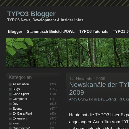
TYPO3 Blogger
TYPO3 News, Development & Insider Infos
Blogger
Stammtisch Bielefeld/OWL
TYPO3 Tutorials
TYPO3 J
Kategorien
14. November 2009
Newskanäle der TY
Association
(32)
Bugs
(156)
2009
Code Sprint
(10)
Composer
(1)
Andy Grunwald
in
Dev
,
Events
,
T3 UX
Dev
(616)
Events
(474)
ExtBase/Fluid
(43)
Heute hat die TYPO3 User Expe
Extension
(373)
angefangen. Auch Tim vom TYPO
Flow
(111)
auf dem laufenden bleibt stelle 
Gastbeitrag*
(3)