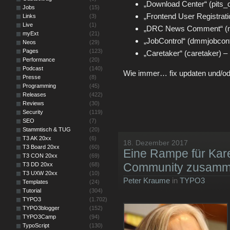
„Download Center“ (pits_d
Jobs
(15)
„Frontend User Registratio
Links
(3)
Live
(1)
„DRC News Comment“ (ne
myExt
(21)
„JobControl“ (dmmjobcontr
Neos
(29)
Pages
(123)
„Caretaker“ (caretaker) – 
Performance
(20)
Podcast
(140)
Wie immer… fix updaten und/od
Presse
(8)
Programming
(45)
Releases
(422)
Reviews
(30)
Security
(119)
SEO
(7)
Stammtisch & TUG
(20)
T3 AK 20xx
(6)
18. Dezember 2017
T3 Board 20xx
(60)
Eine Rampe für Kar
T3 CON 20xx
(69)
Community zusamme
T3 DD 20xx
(68)
T3 UXW 20xx
(10)
Peter Kraume
in
TYPO3
Templates
(24)
Tutorial
(304)
TYPO3
(1.702)
TYPO3blogger
(152)
TYPO3Camp
(94)
TypoScript
(130)