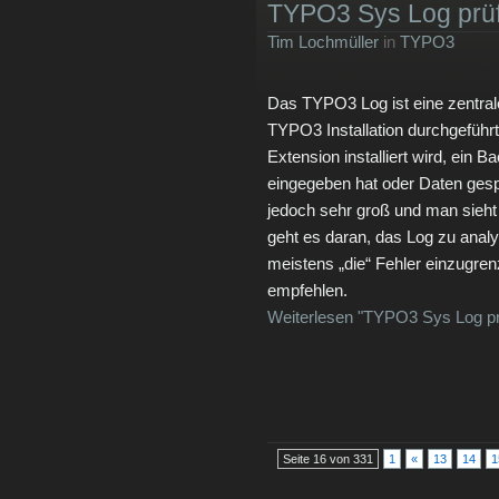
TYPO3 Sys Log prü
Tim Lochmüller
in
TYPO3
Das TYPO3 Log ist eine zentrale
TYPO3 Installation durchgeführt
Extension installiert wird, ein
eingegeben hat oder Daten gesp
jedoch sehr groß und man sieht 
geht es daran, das Log zu analy
meistens „die“ Fehler einzugren
empfehlen.
Weiterlesen "TYPO3 Sys Log pr
Seite 16 von 331
1
«
13
14
1