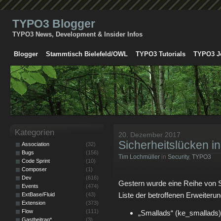
TYPO3 Blogger
TYPO3 News, Development & Insider Infos
Blogger
Stammtisch Bielefeld/OWL
TYPO3 Tutorials
TYPO3 J
Kategorien
20. Dezember 2017
Sicherheitslücken in
Association
(32)
Bugs
(156)
Tim Lochmüller
in
Security
,
TYPO3
Code Sprint
(10)
Composer
(1)
Dev
(616)
Gestern wurde eine Reihe von Sic
Events
(474)
Liste der betroffenen Erweiteru
ExtBase/Fluid
(43)
Extension
(373)
Flow
(111)
„Smallads“ (ke_smallads) 
Gastbeitrag*
(3)