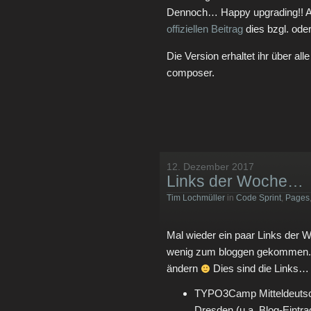
Dennoch… Happy upgrading!! Al
offiziellen Beitrag
dies bzgl. ode
Die Version erhaltet ihr über a
composer.
12. Dezember 2017
Links der Woche…
Tim Lochmüller
in
Code Sprint
,
Pages
Mal wieder ein paar Links der W
wenig zum bloggen gekommen. 
ändern
Dies sind die Links…
TYPO3Camp Mitteldeutschl
Dresden (u.a. Blog-Eintrag 