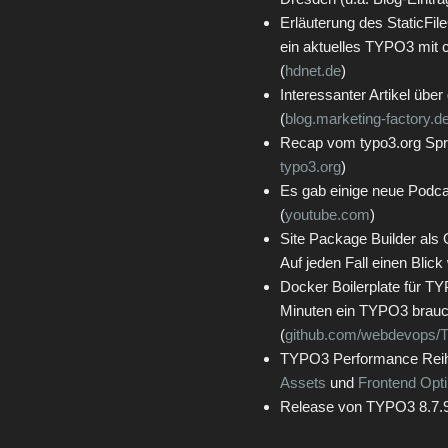
Erläuterung des StaticFi
ein aktuelles TYPO3 mit 
(
hdnet.de
)
Interessanter Artikel üb
(
blog.marketing-factory.d
Recap vom typo3.org Spr
typo3.org
)
Es gab einige neue Podc
(
youtube.com
)
Site Package Builder als O
Auf jeden Fall einen Blick 
Docker Boilerplate für TY
Minuten ein TYPO3 brauc
(
github.com/webdevops/T
TYPO3 Performance Reih
Assets
und
Frontend Opt
Release von TYPO3 8.7.9 