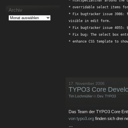
* htmlspecialchar around the u
* overridable select items for
Archiv
* Fix bugtracker issue 3986: f
visible in edit form.

* Fix bugtracker issue 4055: $
* Fix bug: The select box entr
* enhance CSS template to sho
17. November 2006
TYPO3 Core Develop
Tim Lochmüller
in
Dev
,
TYPO3
Das Team der TYPO3 Core Entwi
von typo3.org
finden sich drei 
…