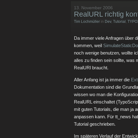
13. November 2006
RealURL richtig kon
Tim Lochmüller
in
Dev
,
Tutorial
,
TYPO
Da immer viele Anfragen über di
kommen, weil
SimulateStaticD
noch wenige benutzen, wollte i
alles zu finden sein sollte, was 
RealURl braucht.
Aller Anfang ist ja immer die
Ext
Dokumentation sind die Grundlag
wissen wo man die Konfiguration
RealURL einschaltet (TypoScript
mit guten Tutorials, die man ja a
anpassen kann. Für tt_news hat
Tutorial geschrieben.
Im späteren Verlauf der Entwic