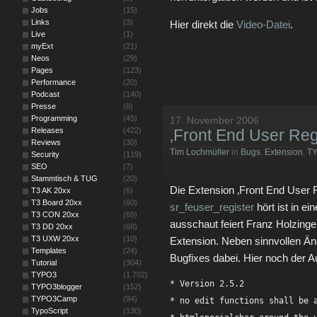
Jobs
(15)
Links
(3)
Hier direkt die
Video-Datei
.
Live
(1)
myExt
(21)
Neos
(29)
Pages
(123)
Performance
(20)
Podcast
(140)
Presse
(8)
Programming
(45)
17. November 2006
Releases
(422)
‚Front End User Regi
Reviews
(30)
Tim Lochmüller
in
Bugs
,
Extension
,
T
Security
(119)
SEO
(7)
Stammtisch & TUG
(20)
Die Extension ‚Front End User 
T3 AK 20xx
(6)
T3 Board 20xx
(60)
sr_feuser_register
hört ist in e
T3 CON 20xx
(69)
ausschaut feiert Franz Holzinge
T3 DD 20xx
(68)
T3 UXW 20xx
(10)
Extension. Neben sinnvollen Än
Templates
(24)
Bugfixes dabei. Hier noch der
Tutorial
(304)
TYPO3
(1.702)
* Version 2.5.2

TYPO3blogger
(152)
TYPO3Camp
(94)
* no edit functions shall be a
TypoScript
(130)