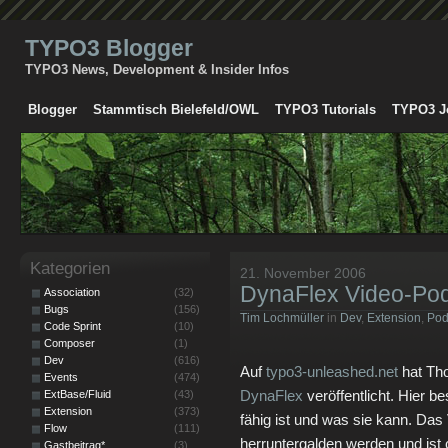
TYPO3 Blogger
TYPO3 News, Development & Insider Infos
Blogger
Stammtisch Bielefeld/OWL
TYPO3 Tutorials
TYPO3 J
Kategorien
21. November 2006
DynaFlex Video-Po
Association
(32)
Bugs
(156)
Tim Lochmüller
in
Dev
,
Extension
,
Pod
Code Sprint
(10)
Composer
(1)
Dev
(616)
Auf
typo3-unleashed.net
hat Th
Events
(474)
DynaFlex
veröffentlicht. Hier b
ExtBase/Fluid
(43)
Extension
(373)
fähig ist und was sie kann. Da
Flow
(111)
herruntergalden werden und ist 
Gastbeitrag*
(3)