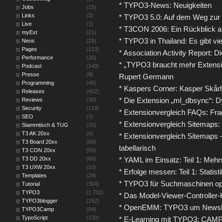
* TYPO3-News: Neuigkeiten
Jobs
(15)
Links
(3)
* TYPO3 5.0: Auf dem Weg zur 
Live
(1)
* T3CON 2006: Ein Rückblick 
myExt
(21)
* TYPO3 in Thailand: Es gibt vie
Neos
(29)
Pages
(123)
* Association Activity Report: D
Performance
(20)
* „TYPO3 braucht mehr Extensio
Podcast
(140)
Presse
(8)
Rupert Germann
Programming
(45)
* Kaspers Corner: Kasper Skår
Releases
(422)
* Die Extension „ml_dbsync“: 
Reviews
(30)
Security
(119)
* Extensionvergleich FAQs: Frag
SEO
(7)
* Extensionvergleich Sitemaps
Stammtisch & TUG
(20)
T3 AK 20xx
(6)
* Extensionvergleich Sitemaps 
T3 Board 20xx
(60)
tabellarisch
T3 CON 20xx
(69)
T3 DD 20xx
(68)
* YAML im Einsatz: Teil 1: Mehr
T3 UXW 20xx
(10)
* Erfolge messen: Teil 1: Stati
Templates
(24)
* TYPO3 für Suchmaschinen op
Tutorial
(304)
TYPO3
(1.702)
* Das Model-Viewer-Controller-K
TYPO3blogger
(152)
* OpenEMM: TYPO3 um Newslet
TYPO3Camp
(94)
TypoScript
(130)
* E-Learning mit TYPO3: CAMP