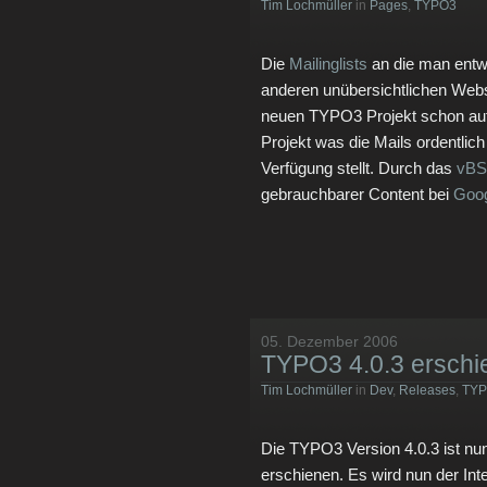
Tim Lochmüller
in
Pages
,
TYPO3
Die
Mailinglists
an die man entwe
anderen unübersichtlichen Webs
neuen TYPO3 Projekt schon auf
Projekt was die Mails ordentlich
Verfügung stellt. Durch das
vB
gebrauchbarer Content bei
Goo
05. Dezember 2006
TYPO3 4.0.3 erschi
Tim Lochmüller
in
Dev
,
Releases
,
TY
Die TYPO3 Version 4.0.3 ist nu
erschienen. Es wird nun der Int