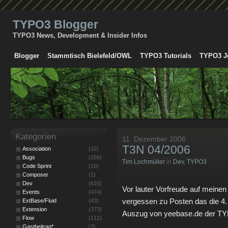
TYPO3 Blogger
TYPO3 News, Development & Insider Infos
Blogger
Stammtisch Bielefeld/OWL
TYPO3 Tutorials
TYPO3 J
Kategorien
11. Dezember 2006
T3N 04/2006
Association
(32)
Bugs
(156)
Tim Lochmüller
in
Dev
,
TYPO3
Code Sprint
(10)
Composer
(1)
Dev
(616)
Vor lauter Vorfreude auf meinen 
Events
(474)
vergessen zu Posten das die 4. 
ExtBase/Fluid
(43)
Extension
(373)
Auszug von yeebase.de der T
Flow
(111)
Gastbeitrag*
(3)