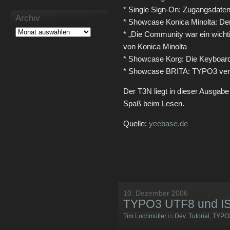
* Single Sign-On: Zugangsdaten 
Archiv
* Showcase Konica Minolta: Der
* „Die Community war ein wichti
von Konica Minolta
* Showcase Korg: Die Keyboard
* Showcase BRITA: TYPO3 verei
Der T3N liegt in dieser Ausgabe
Spaß beim Lesen.
Quelle:
yeebase.de
10. Dezember 2006
TYPO3 UTF8 und I
Tim Lochmüller
in
Dev
,
Tutorial
,
TYPO