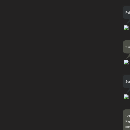
Fei
*Ge
Sup
Seh
Pap
meh