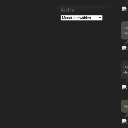
Archiv
Coo
Da
Hab
cla
Dan