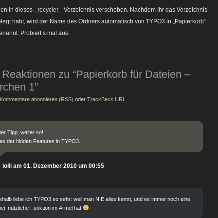
en in dieses _recycler_-Verzeichnis verschoben. Nachdem Ihr das Verzeichnis
legt habt, wird der Name des Ordners automatisch von TYPO3 in „Papierkorb“
nannt. Probiert’s mal aus.
 Reaktionen zu “Papierkorb für Dateien –
rchen 1”
Kommentare abonnieren (RSS)
oder
TrackBack URL
er Tipp, weiter so!
es der hidden Features in TYPO3.
lolli am 01. Dezember 2010 um 00:55
halb liebe ich TYPO3 so sehr: weil man NIE alles kennt, und es immer noch eine
er-nützliche Funktion im Ärmel hat