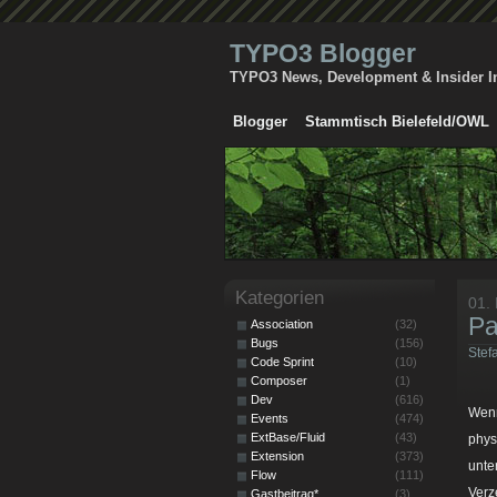
TYPO3 Blogger
TYPO3 News, Development & Insider I
Blogger
Stammtisch Bielefeld/OWL
Kategorien
01.
Pa
Association
(32)
Bugs
(156)
Stef
Code Sprint
(10)
Composer
(1)
Dev
(616)
Wenn
Events
(474)
ExtBase/Fluid
(43)
phys
Extension
(373)
unte
Flow
(111)
Verz
Gastbeitrag*
(3)