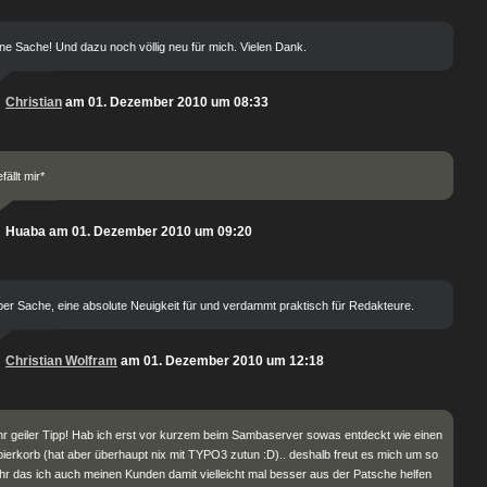
ne Sache! Und dazu noch völlig neu für mich. Vielen Dank.
Christian
am 01. Dezember 2010 um 08:33
fällt mir*
Huaba am 01. Dezember 2010 um 09:20
er Sache, eine absolute Neuigkeit für und verdammt praktisch für Redakteure.
Christian Wolfram
am 01. Dezember 2010 um 12:18
r geiler Tipp! Hab ich erst vor kurzem beim Sambaserver sowas entdeckt wie einen
ierkorb (hat aber überhaupt nix mit TYPO3 zutun :D).. deshalb freut es mich um so
r das ich auch meinen Kunden damit vielleicht mal besser aus der Patsche helfen