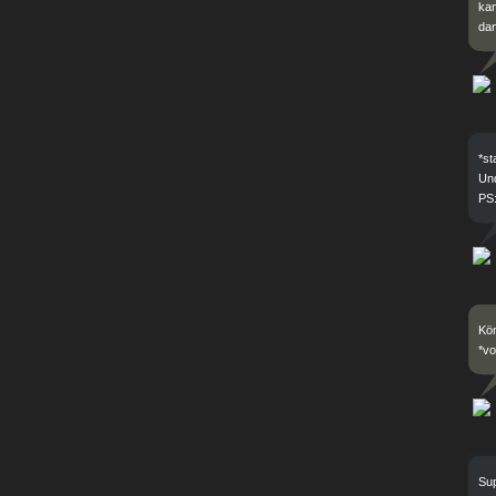
ka
da
*st
Und
PS
Kön
*vo
Sup