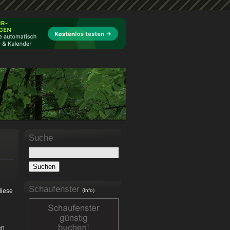
Suche
Schaufenster
diese
(Info)
en