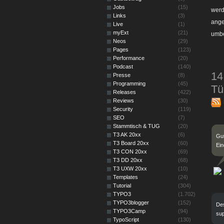
Jobs
(15)
werd
Links
(3)
ange
Live
(1)
myExt
(21)
umbe
Neos
(29)
Pages
(123)
Performance
(20)
Podcast
(140)
14
Presse
(8)
Programming
(45)
Tü
Releases
(422)
Reviews
(30)
Security
(119)
SEO
(7)
Stammtisch & TUG
(20)
T3 AK 20xx
(6)
Gut
T3 Board 20xx
(60)
Ein
T3 CON 20xx
(69)
T3 DD 20xx
(68)
T3 UXW 20xx
(10)
Templates
(24)
Tutorial
(304)
TYPO3
(1.702)
TYPO3blogger
(152)
Des
TYPO3Camp
(94)
sup
TypoScript
(130)