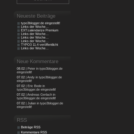
Neueste Beiträge
typo3blogger.de eingestellt!
Links der Woche…
EXT:calendarize Premium
Links der Woche…
Links der Woche…
Links der Woche…
TYPO3 11.4 veröffentlicht
Links der Woche…
Neue Kommentare
08.02
| Peter in typo3blogger.de
eingestellt!
07.02
| Andy in typo3blogger.de
eingestellt!
07.02
| Eric Bode in
typo3blogger.de eingestellt!
07.02
| Andreas Gerlach in
typo3blogger.de eingestellt!
07.02
| Julian in typo3blogger.de
eingestellt!
RSS
Beiträge RSS
Kommentare RSS