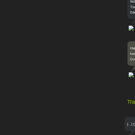
Wün
Tü
Ede
Hal
kan
Gu
Tr
[…] Q