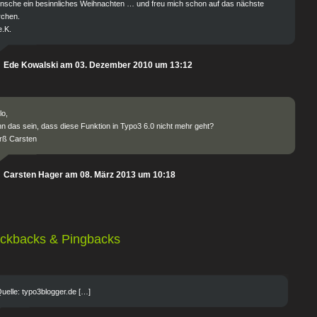
sche ein besinnliches Weihnachten … und freu mich schon auf das nächste
rchen.
.K.
Ede Kowalski am 03. Dezember 2010 um 13:12
lo,
n das sein, dass diese Funktion in Typo3 6.0 nicht mehr geht?
rß Carsten
Carsten Hager am 08. März 2013 um 10:18
ackbacks & Pingbacks
uelle: typo3blogger.de […]