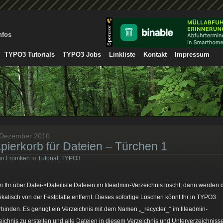
nfos
TYPO3 Tutorials
TYPO3 Jobs
Linkliste
Kontakt
Impressum
 Dezember 2010
pierkorb für Dateien – Türchen 1
an Frömken
in
Tutorial
,
TYPO3
 Ihr über Datei->Dateiliste Dateien im fileadmin-Verzeichnis löscht, dann werden 
ikalisch von der Festplatte entfernt. Dieses sofortige Löschen könnt Ihr in TYPO3
rbinden. Es genügt ein Verzeichnis mit dem Namen „_recycler_“ im fileadmin-
eichnis zu erstellen und alle Dateien in diesem Verzeichnis und Unterverzeichniss