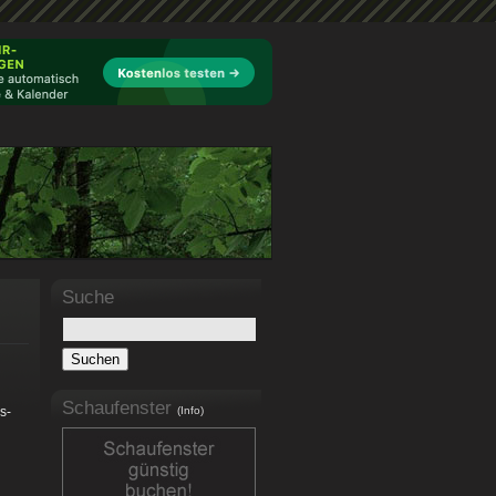
Suche
Schaufenster
s-
(Info)