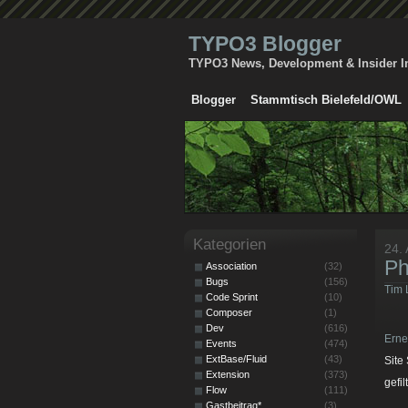
TYPO3 Blogger
TYPO3 News, Development & Insider I
Blogger
Stammtisch Bielefeld/OWL
Kategorien
24.
Ph
Association
(32)
Bugs
(156)
Tim 
Code Sprint
(10)
Composer
(1)
Dev
(616)
Erne
Events
(474)
ExtBase/Fluid
(43)
Site
Extension
(373)
gefi
Flow
(111)
Gastbeitrag*
(3)