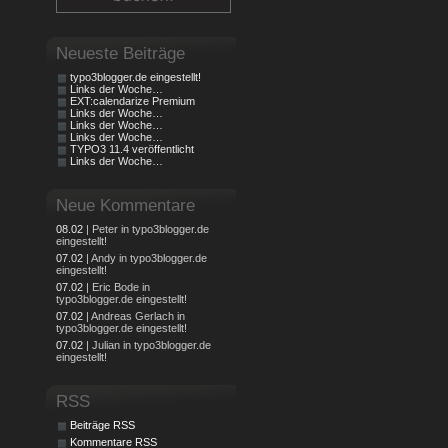
Neueste Beiträge
typo3blogger.de eingestellt!
Links der Woche…
EXT:calendarize Premium
Links der Woche…
Links der Woche…
Links der Woche…
TYPO3 11.4 veröffentlicht
Links der Woche…
Neue Kommentare
08.02
| Peter in typo3blogger.de
eingestellt!
07.02
| Andy in typo3blogger.de
eingestellt!
07.02
| Eric Bode in
typo3blogger.de eingestellt!
07.02
| Andreas Gerlach in
typo3blogger.de eingestellt!
07.02
| Julian in typo3blogger.de
eingestellt!
RSS
Beiträge RSS
Kommentare RSS