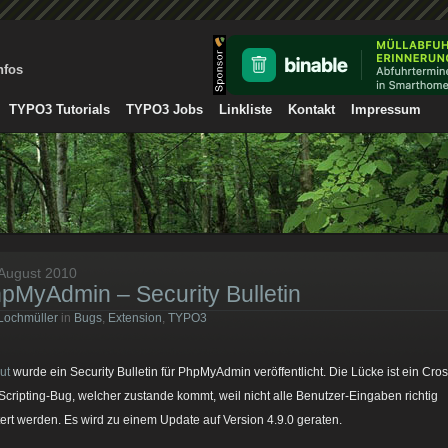
nfos
TYPO3 Tutorials
TYPO3 Jobs
Linkliste
Kontakt
Impressum
 August 2010
pMyAdmin – Security Bulletin
Lochmüller
in
Bugs
,
Extension
,
TYPO3
ut
wurde ein Security Bulletin für PhpMyAdmin veröffentlicht. Die Lücke ist ein Cros
 Scripting-Bug, welcher zustande kommt, weil nicht alle Benutzer-Eingaben richtig
ltert werden. Es wird zu einem Update auf Version 4.9.0 geraten.