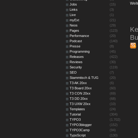
Weit
Jobs
(15)
Links
(3)
Live
(1)
myExt
(21)
Neos
(29)
Ke
Pages
(123)
Bu
Performance
(20)
Podcast
(140)
Presse
(8)
Programming
(45)
Releases
(422)
Reviews
(30)
Security
(119)
SEO
(7)
Stammtisch & TUG
(20)
T3 AK 20xx
(6)
T3 Board 20xx
(60)
T3 CON 20xx
(69)
T3 DD 20xx
(68)
T3 UXW 20xx
(10)
Templates
(24)
Tutorial
(304)
TYPO3
(1.702)
TYPO3blogger
(152)
TYPO3Camp
(94)
TypoScript
(130)