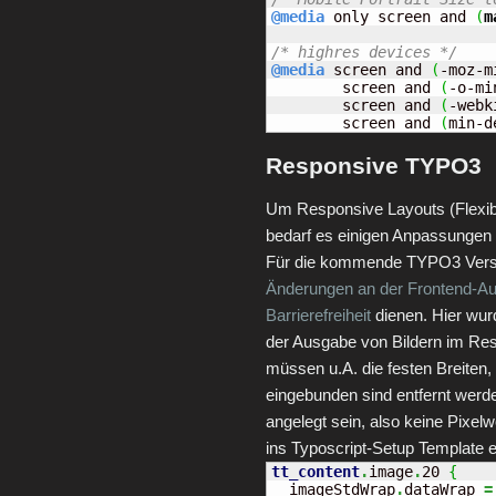
@media
 only screen and 
(
m
/* highres devices */
@media
 screen and 
(
-moz-m
	screen and 
(
-o-mi
	screen and 
(
-webk
	screen and 
(
min-d
Responsive TYPO3
Um Responsive Layouts (Flexi
bedarf es einigen Anpassungen
Für die kommende TYPO3 Versio
Änderungen an der Frontend-A
Barrierefreiheit
dienen. Hier wurd
der Ausgabe von Bildern im Res
müssen u.A. die festen Breiten, 
eingebunden sind entfernt werde
angelegt sein, also keine Pixe
ins Typoscript-Setup Template 
tt_content
.
image
.
20 
{
  imageStdWrap
.
dataWrap 
=