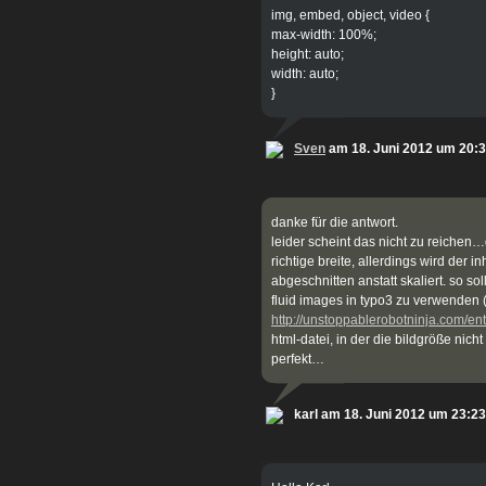
img, embed, object, video {
max-width: 100%;
height: auto;
width: auto;
}
Sven
am 18. Juni 2012 um 20:
danke für die antwort.
leider scheint das nicht zu reichen…
richtige breite, allerdings wird der in
abgeschnitten anstatt skaliert. so sol
fluid images in typo3 zu verwenden (
http://unstoppablerobotninja.com/ent
html-datei, in der die bildgröße nicht
perfekt…
karl am 18. Juni 2012 um 23:23