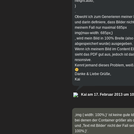
height:auto;
}
.
Obwohl ich zum Generieren meiner P
und darin definiere, dass Bilder nich
meinem Fall nur maximal 685px
img{max-width: 685px;}
, wird mein Bild in 100% Breite (als
abgespeichert wurde) ausgegeben.
Wenn ich meinem Bild im Content Ele
sieht das PDF gut aus, jedoch ist da
resonsive.
Kennt jemand dieses Problem, weiß 
Danke & Liebe Grüße,
Kai
Kai am 17. Februar 2013 um 10
‚img { width: 100%;}‘ ist keine gute 
bei denen der Container größer als d
und ‚Text mit Bilder‘ nicht der Fall se
100%;}‘.