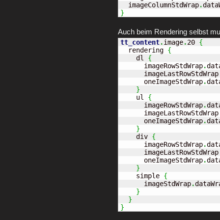
  imageColumnStdWrap
.
data
}
Auch beim Rendering selbst muss
tt_content
.
image
.
20 
{
  rendering 
{
    dl 
{
      imageRowStdWrap
.
dat
      imageLastRowStdWrap
      oneImageStdWrap
.
dat
}
    ul 
{
      imageRowStdWrap
.
dat
      imageLastRowStdWrap
      oneImageStdWrap
.
dat
}
    div 
{
      imageRowStdWrap
.
dat
      imageLastRowStdWrap
      oneImageStdWrap
.
dat
}
    simple 
{
      imageStdWrap
.
dataWr
}
}
}