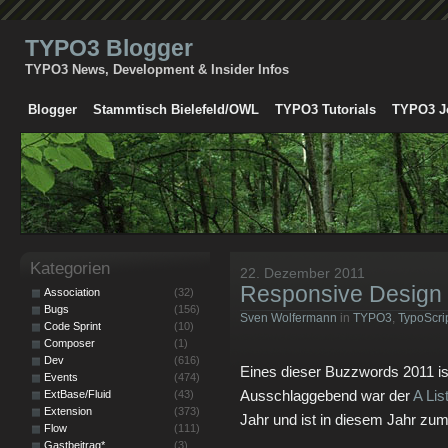
TYPO3 Blogger
TYPO3 News, Development & Insider Infos
Blogger
Stammtisch Bielefeld/OWL
TYPO3 Tutorials
TYPO3 J
Kategorien
22. Dezember 2011
Responsive Design 
Association
(32)
Bugs
(156)
Sven Wolfermann
in
TYPO3
,
TypoScri
Code Sprint
(10)
Composer
(1)
Dev
(616)
Eines dieser Buzzwords 2011 ist
Events
(474)
Ausschlaggebend war der
A Lis
ExtBase/Fluid
(43)
Extension
(373)
Jahr und ist in diesem Jahr zu
Flow
(111)
Gastbeitrag*
(3)