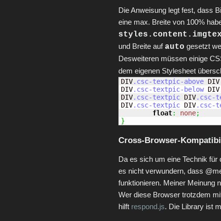
Die Anweisung legt fest, dass B
eine max. Breite von 100% habe
styles.content.imgte
und Breite auf
gesetzt we
auto
Desweiteren müssen einige CS
dem eigenen Stylesheet übersc
DIV
.csc-textpic-above
 DIV
DIV
.csc-textpic-below
 DIV
DIV
.csc-textpic
 DIV
.csc-t
DIV
.csc-textpic
 DIV
.csc-t
float
:
none
;
}
Cross-Browser-Kompatibil
Da es sich um eine Technik für
es nicht verwundern, dass @med
funktionieren. Meiner Meinung na
Wer diese Browser trotzdem m
hilft
respond.js
. Die Library ist 