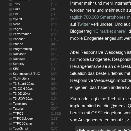
Immer mehr und mehr internetf
Jobs
(15)
Links
(3)
werden mehr und mehr auch zum 
Live
(1)
täglich 700.000 Smartphones mit
myExt
(21)
auf
Twitter
verkündete. Und auch
Neos
(29)
Pages
(123)
Blogbeitrag “
IE market share
”, 
Performance
(20)
mobile Endgeräte angesurft we
Podcast
(140)
Presse
(8)
Programming
(45)
Aber Responsive Webdesign ist 
Releases
(422)
für mobile Endgeräte, Responsi
Reviews
(30)
Security
(119)
Herangehensweise an die Gestal
SEO
(7)
Situation das beste Erlebnis mi
Stammtisch & TUG
(20)
T3 AK 20xx
(6)
Responsive Webdesign möchte ic
T3 Board 20xx
(60)
eingehen, das haben andere Kol
T3 CON 20xx
(69)
T3 DD 20xx
(68)
Zugrunde liegt eine Technik di
T3 UXW 20xx
(10)
Templates
(24)
implementiert ist, die @media 
Tutorial
(304)
bereits mit CSS2 eingeführt w
TYPO3
(1.702)
TYPO3blogger
(152)
von Ausgabegeräten benutzt, z.
TYPO3Camp
(94)
TypoScript
(130)
<link rel="stylesheet" href