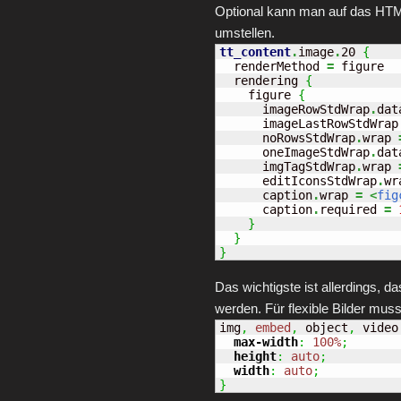
Optional kann man auf das HTML5
umstellen.
tt_content
.
image
.
20 
{
  renderMethod 
=
 figure

  rendering 
{
    figure 
{
      imageRowStdWrap
.
dat
      imageLastRowStdWrap
      noRowsStdWrap
.
wrap 
      oneImageStdWrap
.
dat
      imgTagStdWrap
.
wrap 
      editIconsStdWrap
.
wr
      caption
.
wrap 
=
<
fig
      caption
.
required 
=
}
}
}
Das wichtigste ist allerdings, 
werden. Für flexible Bilder mu
img
,
embed
,
 object
,
 video
max-width
:
100%
;
height
:
auto
;
width
:
auto
;
}