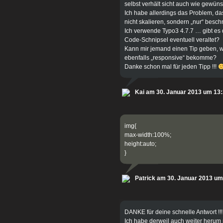
selbst verhält sicht auch wie gewüns
Ich habe allerdings das Problem, da
nicht skalieren, sondern „nur“ besch
Ich verwende Typo3 4.7.7 … gibt es 
Code-Schnipsel eventuell veraltet?
Kann mir jemand einen Tip geben, wi
ebenfalls „responsive“ bekomme?
Danke schon mal für jeden Tipp !!!
Kai am 30. Januar 2013 um 13
img{
max-width:100%;
height:auto;
}
Patrick am 30. Januar 2013 um
DANKE für deine schnelle Antwort !!!
Ich habe derweil auch weiter herum p