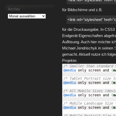
Archiv
für Bildschirme und z.B.
<link rel="stylesheet" href="
für die Druckausgabe. In CSS3
Endgerät-Eigenschaften abgefra
Auflösung. Auch hier möchte ich
Michael Jendrischyk in seinen
S
gemacht. Aktuell nutze ich fol
Projekte:
/* Smaller than standard 
@media
 only screen and 
(
m
/* Tablet Portrait size t
@media
 only screen and 
(
m
/* All Mobile Sizes (devi
@media
 only screen and 
(
m
/* Mobile Landscape Size 
@media
 only screen and 
(
m
/* Mobile Portrait Size t