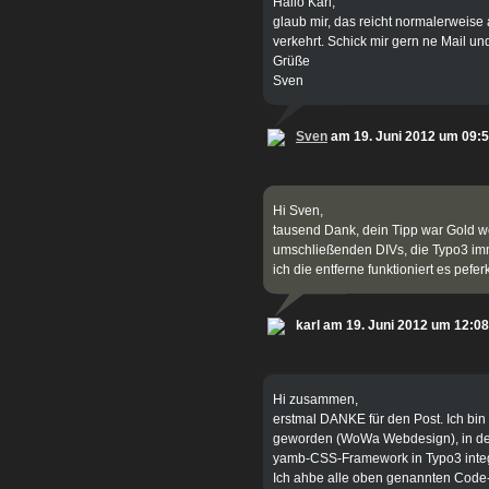
Hallo Karl,
glaub mir, das reicht normalerweise 
verkehrt. Schick mir gern ne Mail un
Grüße
Sven
Sven
am 19. Juni 2012 um 09:
Hi Sven,
tausend Dank, dein Tipp war Gold w
umschließenden DIVs, die Typo3 imme
ich die entferne funktioniert es pefer
karl am 19. Juni 2012 um 12:08
Hi zusammen,
erstmal DANKE für den Post. Ich bin
geworden (WoWa Webdesign), in de
yamb-CSS-Framework in Typo3 integr
Ich ahbe alle oben genannten Code