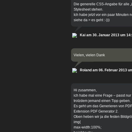
Die generelle CSS-Angabe für alle „
Stylesheet stehen.
Ich habe jetzt vor ein paar Minuten
siehe da > es geht :-)))
Kai am 30. Januar 2013 um 14
Vielen, vielen Dank
Roland am 06. Februar 2013 u
Hi zusammen,
ich habe mal eine Frage – passt nur t
trotzdem jemand einen Tipp geben.
Es geht um das Generieren von PDF
Extension PDF Generator 2.
Oben heben wir ja die festen Bildgr
img{
max-width:100%;