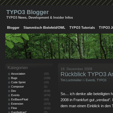
TYPO3 Blogger
TYPO3 News, Development & Insider Infos
Blogger
Stammtisch Bielefeld/OWL
TYPO3 Tutorials
TYPO3 J
Kategorien
18. Dezember 2008
Rückblick TYPO3 A
Association
(32)
Bugs
(156)
Tim Lochmüller
in
Events
,
TYPO3
Code Sprint
(10)
Composer
(1)
Dev
(616)
So… ich denke alle beteiligte
Events
(474)
2008 in Frankfurt gut „verdaut“. 
ExtBase/Fluid
(43)
Extension
(373)
dem man einen Einblick in den
Flow
(111)
Gastbeitrag*
(3)