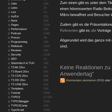
Zum einen gibt es unter dem T
Jobs
(15)
Links
(3)
einen hörenswerten Radio Beitra
Live
(1)
Mikro bewaffnet und Besucher i
myExt
(21)
Neos
(29)
Zudem gibt es die Präsentatione
Pages
(123)
Performance
(20)
Referenten
gibt es
alle
Vorträge 
Podcast
(140)
Presse
(8)
Abgerundet wird das ganze mit e
Programming
(45)
sind.
Releases
(422)
Reviews
(30)
Security
(119)
SEO
(7)
Stammtisch & TUG
(20)
Keine Reaktionen zu
T3 AK 20xx
(6)
T3 Board 20xx
(60)
Anwendertag”
T3 CON 20xx
(69)
T3 DD 20xx
(68)
Kommentare abonnieren (RSS)
oder
T3 UXW 20xx
(10)
Templates
(24)
Tutorial
(304)
TYPO3
(1.702)
TYPO3blogger
(152)
TYPO3Camp
(94)
TypoScript
(130)