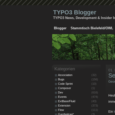
TYPO3 Blogger
TYPO3 News, Development & Insider I
Blogger
Stammtisch Bielefeld/OWL
Kategorien
01.
Se
Association
(32)
Bugs
(156)
Geor
Code Sprint
(10)
Composer
(1)
Dev
(616)
Heut
Events
(474)
ExtBase/Fluid
(43)
imme
Extension
(373)
Flow
(111)
Ein
Gastbeitrag*
(3)