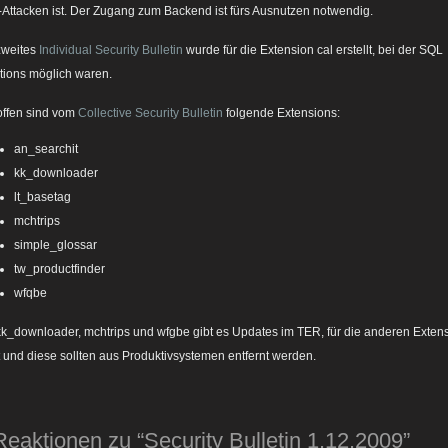
Attacken ist. Der Zugang zum Backend ist fürs Ausnutzen notwendig.
zweites
Individual Security Bulletin
wurde für die Extension cal erstellt, bei der SQL
ctions möglich waren.
offen sind vom
Collective Security Bulletin
folgende Extensions:
an_searchit
kk_downloader
lt_basetag
mchtrips
simple_glossar
tw_productfinder
wfqbe
kk_downloader, mchtrips und wfgbe gibt es Updates im TER, für die anderen Exten
t und diese sollten aus Produktivsystemen entfernt werden.
Reaktionen zu “Security Bulletin 1.12.2009”