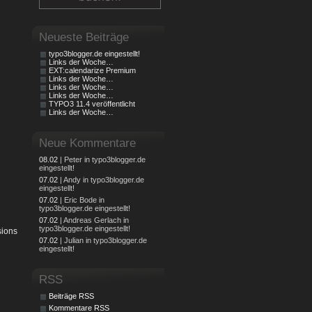
Neueste Beiträge
typo3blogger.de eingestellt!
Links der Woche…
EXT:calendarize Premium
Links der Woche…
Links der Woche…
Links der Woche…
TYPO3 11.4 veröffentlicht
Links der Woche…
Neue Kommentare
08.02
| Peter in typo3blogger.de
eingestellt!
07.02
| Andy in typo3blogger.de
eingestellt!
07.02
| Eric Bode in
typo3blogger.de eingestellt!
07.02
| Andreas Gerlach in
typo3blogger.de eingestellt!
sions
07.02
| Julian in typo3blogger.de
eingestellt!
RSS
Beiträge RSS
Kommentare RSS