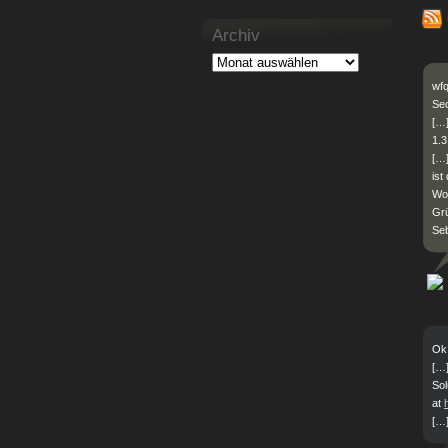
Archiv
wfq
Sec
[…
1.
[…
ist
Woh
Gr
Seb
Ok 
[…
Sol
at
[…