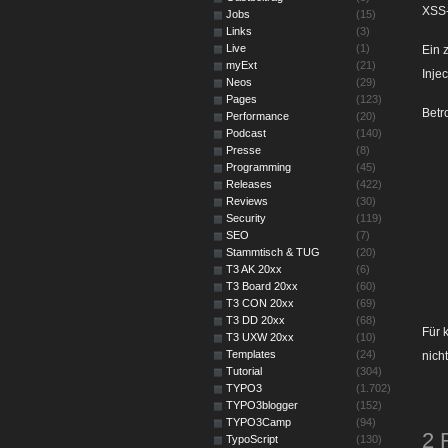
XSS-
Jobs
(15)
Links
(3)
Live
(1)
Ein 
myExt
(21)
Inje
Neos
(29)
Pages
(123)
Betr
Performance
(20)
Podcast
(140)
Presse
(8)
Programming
(45)
Releases
(422)
Reviews
(30)
Security
(119)
SEO
(7)
Stammtisch & TUG
(20)
T3 AK 20xx
(6)
T3 Board 20xx
(60)
T3 CON 20xx
(69)
T3 DD 20xx
(68)
Für 
T3 UXW 20xx
(10)
Templates
(24)
nich
Tutorial
(304)
TYPO3
(1.702)
TYPO3blogger
(152)
TYPO3Camp
(94)
2 
TypoScript
(130)