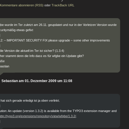
Kommentare abonnieren (RSS)
oder
TrackBack URL
be wurde im Ter zuletzt am 26.11. geupdatet und nur in der Vorletzen Version wurde
uritymäßig etwas gefixt
]
3.2: – IMPORTANT SECURITY FIX please upgrade – some other improvements
]
 die Version die aktuell im Ter ist sicher? (1.3.4)
er stammt denn die Info dass es für wfgbe ein Update gibt?
üße
astian
Sebastian am 01. Dezember 2009 um 11:08
hat sich gerade erledigt ist ja oben verlinkt.
]
ution: An update (version 1.3.2) is available from the TYPO3 extension manager and
http://typo3.org/extensions/repository/view/wfqbe/1.3.2/
.
]