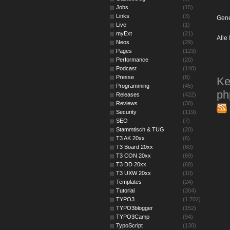
Jobs
(15)
Links
(3)
Gene
Live
(1)
myExt
(21)
Alle 
Neos
(29)
Pages
(123)
Performance
(20)
Podcast
(140)
Presse
(8)
Ke
Programming
(45)
ph
Releases
(422)
Reviews
(30)
Security
(119)
SEO
(7)
Stammtisch & TUG
(20)
T3 AK 20xx
(6)
T3 Board 20xx
(60)
T3 CON 20xx
(69)
T3 DD 20xx
(68)
T3 UXW 20xx
(10)
Templates
(24)
Tutorial
(304)
TYPO3
(1.702)
TYPO3blogger
(152)
TYPO3Camp
(94)
TypoScript
(130)