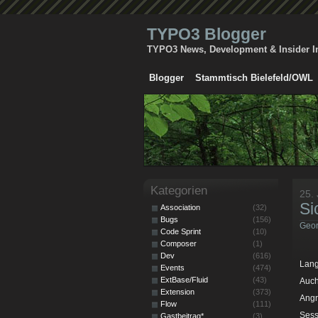
TYPO3 Blogger
TYPO3 News, Development & Insider I
Blogger
Stammtisch Bielefeld/OWL
Kategorien
25. 
Si
Association
(32)
Bugs
(156)
Geor
Code Sprint
(10)
Composer
(1)
Dev
(616)
Lang
Events
(474)
ExtBase/Fluid
(43)
Auch
Extension
(373)
Angr
Flow
(111)
Sess
Gastbeitrag*
(3)