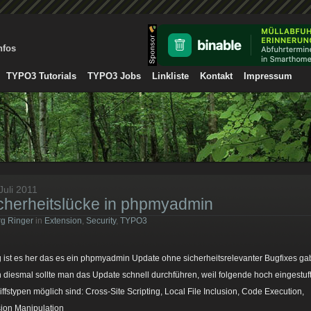
nfos
TYPO3 Tutorials
TYPO3 Jobs
Linkliste
Kontakt
Impressum
Juli 2011
cherheitslücke in phpmyadmin
g Ringer
in
Extension
,
Security
,
TYPO3
 ist es her das es ein phpmyadmin Update ohne sicherheitsrelevanter Bugfixes g
 diesmal sollte man das Update schnell durchführen, weil folgende hoch eingestuf
iffstypen möglich sind: Cross-Site Scripting, Local File Inclusion, Code Execution,
ion Manipulation