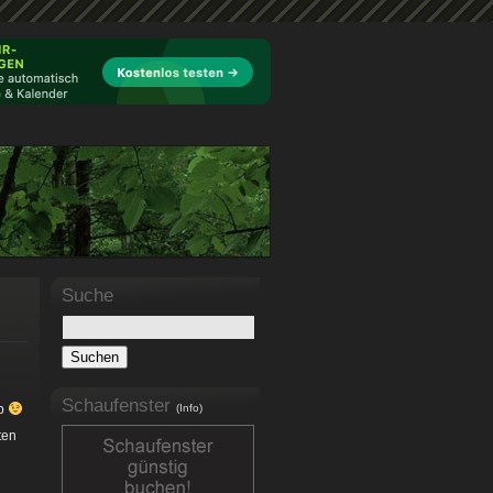
Suche
Schaufenster
ab
(Info)
ten