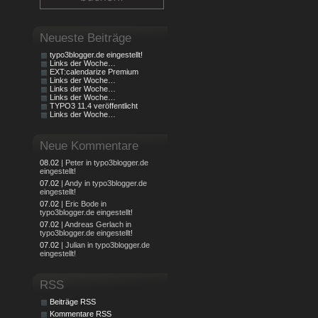
Neueste Beiträge
typo3blogger.de eingestellt!
Links der Woche…
EXT:calendarize Premium
Links der Woche…
Links der Woche…
Links der Woche…
TYPO3 11.4 veröffentlicht
Links der Woche…
Neue Kommentare
08.02
| Peter in typo3blogger.de
eingestellt!
07.02
| Andy in typo3blogger.de
eingestellt!
07.02
| Eric Bode in
typo3blogger.de eingestellt!
07.02
| Andreas Gerlach in
typo3blogger.de eingestellt!
07.02
| Julian in typo3blogger.de
eingestellt!
RSS
Beiträge RSS
Kommentare RSS