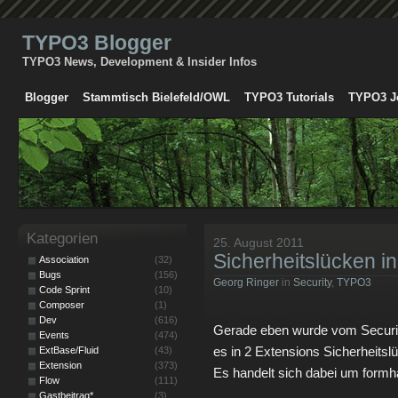
TYPO3 Blogger
TYPO3 News, Development & Insider Infos
Blogger
Stammtisch Bielefeld/OWL
TYPO3 Tutorials
TYPO3 J
Kategorien
25. August 2011
Sicherheitslücken i
Association
(32)
Bugs
(156)
Georg Ringer
in
Security
,
TYPO3
Code Sprint
(10)
Composer
(1)
Dev
(616)
Gerade eben wurde vom Security
Events
(474)
es in 2 Extensions Sicherheits
ExtBase/Fluid
(43)
Extension
(373)
Es handelt sich dabei um formh
Flow
(111)
Gastbeitrag*
(3)