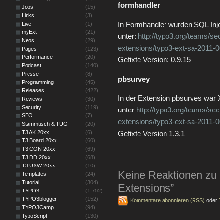
formhandler
Jobs
(15)
Links
(3)
In Formhandler wurden SQL Injec
Live
(1)
myExt
(21)
unter:
http://typo3.org/teams/sec
Neos
(29)
extensions/typo3-ext-sa-2011-0
Pages
(123)
Performance
(20)
Gefixte Version: 0.9.15
Podcast
(140)
Presse
(8)
pbsurvey
Programming
(45)
Releases
(422)
In der Extension pbsurves war 
Reviews
(30)
Security
(119)
unter
http://typo3.org/teams/secu
SEO
(7)
extensions/typo3-ext-sa-2011-0
Stammtisch & TUG
(20)
T3 AK 20xx
(6)
Gefixte Version 1.3.1
T3 Board 20xx
(60)
T3 CON 20xx
(69)
T3 DD 20xx
(68)
T3 UXW 20xx
(10)
Keine Reaktionen zu 
Templates
(24)
Tutorial
(304)
Extensions”
TYPO3
(1.702)
TYPO3blogger
(152)
Kommentare abonnieren (RSS)
oder
TYPO3Camp
(94)
TypoScript
(130)