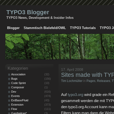
TYPO3 Blogger
TYPO3 News, Development & Insider Infos
Blogger
Stammtisch Bielefeld/OWL
TYPO3 Tutorials
TYPO3 J
Kategorien
17. April 2008
Sites made with T
Association
(32)
Bugs
(156)
Tim Lochmüller
in
Pages
,
Releases
,
T
Code Sprint
(10)
Composer
(1)
Dev
(616)
Auf
typo3.org
wird grade ein Ref
Events
(474)
gesammelt werden die mit TYP
ExtBase/Fluid
(43)
Extension
(373)
den typo3.org Account kann man
Flow
(111)
Filters kann man dann die Webse
Gastbeitrag*
(3)