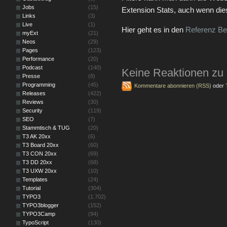
Jobs
(15)
Extension Stats, auch wenn die
Links
(3)
Live
(1)
Hier geht es in den
Referenz Be
myExt
(21)
Neos
(29)
Pages
(123)
Performance
(20)
Podcast
(140)
Keine Reaktionen zu
Presse
(8)
Programming
(45)
Kommentare abonnieren (RSS)
oder
Releases
(422)
Reviews
(30)
Security
(119)
SEO
(7)
Stammtisch & TUG
(20)
T3 AK 20xx
(6)
T3 Board 20xx
(60)
T3 CON 20xx
(69)
T3 DD 20xx
(68)
T3 UXW 20xx
(10)
Templates
(24)
Tutorial
(304)
TYPO3
(1.702)
TYPO3blogger
(152)
TYPO3Camp
(94)
TypoScript
(130)