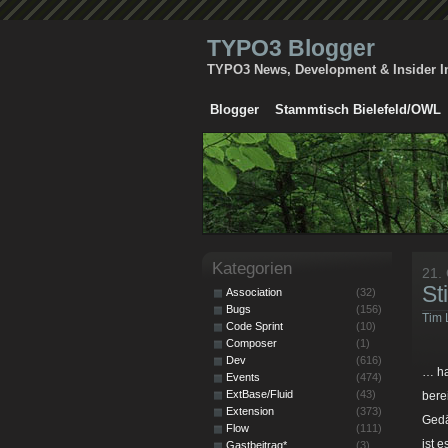
TYPO3 Blogger
TYPO3 News, Development & Insider I
Blogger
Stammtisch Bielefeld/OWL
Kategorien
21.
St
Association
(32)
Bugs
(156)
Tim 
Code Sprint
(10)
Composer
(1)
Dev
(616)
… ha
Events
(474)
ExtBase/Fluid
(43)
bere
Extension
(373)
Gedä
Flow
(111)
ist 
Gastbeitrag*
(3)