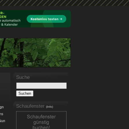
Suche
Schaufenster
ign
(Info)
ins
 Nun