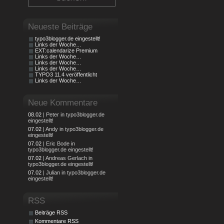
Neueste Beiträge
typo3blogger.de eingestellt!
Links der Woche…
EXT:calendarize Premium
Links der Woche…
Links der Woche…
Links der Woche…
TYPO3 11.4 veröffentlicht
Links der Woche…
Neue Kommentare
08.02
| Peter in typo3blogger.de
eingestellt!
07.02
| Andy in typo3blogger.de
eingestellt!
07.02
| Eric Bode in
typo3blogger.de eingestellt!
07.02
| Andreas Gerlach in
typo3blogger.de eingestellt!
07.02
| Julian in typo3blogger.de
eingestellt!
RSS
Beiträge RSS
Kommentare RSS