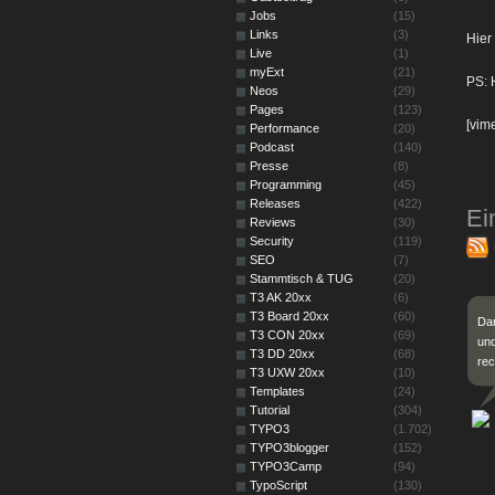
Jobs
(15)
Links
(3)
Hier
Live
(1)
myExt
(21)
PS: 
Neos
(29)
Pages
(123)
[vim
Performance
(20)
Podcast
(140)
Presse
(8)
Programming
(45)
Releases
(422)
Ei
Reviews
(30)
Security
(119)
SEO
(7)
Stammtisch & TUG
(20)
T3 AK 20xx
(6)
T3 Board 20xx
(60)
Da
T3 CON 20xx
(69)
und
T3 DD 20xx
(68)
rec
T3 UXW 20xx
(10)
Templates
(24)
Tutorial
(304)
TYPO3
(1.702)
TYPO3blogger
(152)
TYPO3Camp
(94)
TypoScript
(130)