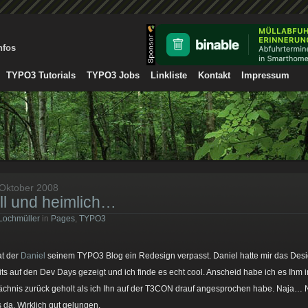
nfos
TYPO3 Tutorials
TYPO3 Jobs
Linkliste
Kontakt
Impressum
 Oktober 2008
ill und heimlich…
Lochmüller
in
Pages
,
TYPO3
t der
Daniel
seinem TYPO3 Blog ein Redesign verpasst. Daniel hatte mir das Des
its auf den Dev Days gezeigt und ich finde es echt cool. Anscheid habe ich es Ihm 
chnis zurück geholt als ich Ihn auf der T3CON drauf angesprochen habe. Naja…
es da. Wirklich gut gelungen.