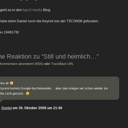
 geht es in den
typo3-media
Blog.
Habe beim Daniel noch die Keynot von der T3CON08 gefunden:
eo 1948178]
ne Reaktion zu “Still und heimlich…”
Kommentare abonnieren (RSS)
oder
TrackBack URL
nke dir
 promt kommt Google durcheinander… aber das kriegen wir schon wieder ins
hte Licht gerückt..
Daniel
am 30. Oktober 2008 um 21:46