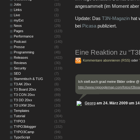
Jobs
(15)
angesammelt (im Moment aber 
Links
(3)
Live
(1)
Update: Das
T3N-Magazin
hat 
myExt
(21)
bei
Picasa
publiziert.
Neos
(29)
Pages
(123)
Performance
(20)
Podcast
(140)
Presse
(8)
Eine Reaktion zu “T
Programming
(45)
Releases
(422)
Kommentare abonnieren (RSS)
oder
Reviews
(30)
Security
(119)
SEO
(7)
Stammtisch & TUG
(20)
Ich stell auch grad meine Bilder online @
T3 AK 20xx
(6)
http://www.rggooglemap.com/fotos/t3boa
T3 Board 20xx
(60)
T3 CON 20xx
(69)
T3 DD 20xx
(68)
Georg
am 24. März 2009 um 14
T3 UXW 20xx
(10)
Templates
(24)
Tutorial
(304)
TYPO3
(1.702)
TYPO3blogger
(152)
TYPO3Camp
(94)
TypoScript
(130)