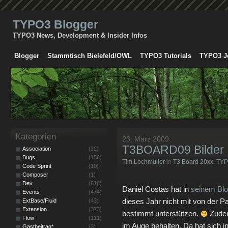
TYPO3 Blogger
TYPO3 News, Development & Insider Infos
Blogger
Stammtisch Bielefeld/OWL
TYPO3 Tutorials
TYPO3 J
Kategorien
23. März 2009
T3BOARD09 Bilder
Association
(32)
Bugs
(156)
Tim Lochmüller
in
T3 Board 20xx
,
TY
Code Sprint
(10)
Composer
(1)
Dev
(616)
Daniel Costas hat in
seinem Bl
Events
(474)
dieses Jahr nicht mit von der Pa
ExtBase/Fluid
(43)
Extension
(373)
bestimmt unterstützen.
Zudem
Flow
(111)
im Auge behalten. Da hat sich i
Gastbeitrag*
(3)