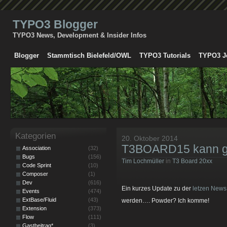
TYPO3 Blogger
TYPO3 News, Development & Insider Infos
Blogger
Stammtisch Bielefeld/OWL
TYPO3 Tutorials
TYPO3 J
Kategorien
20. Oktober 2014
T3BOARD15 kann g
Association
(32)
Bugs
(156)
Tim Lochmüller
in
T3 Board 20xx
Code Sprint
(10)
Composer
(1)
Dev
(616)
Ein kurzes Update zu der
letzen News
Events
(474)
ExtBase/Fluid
(43)
werden…. Powder? Ich komme!
Extension
(373)
Flow
(111)
Gastbeitrag*
(3)