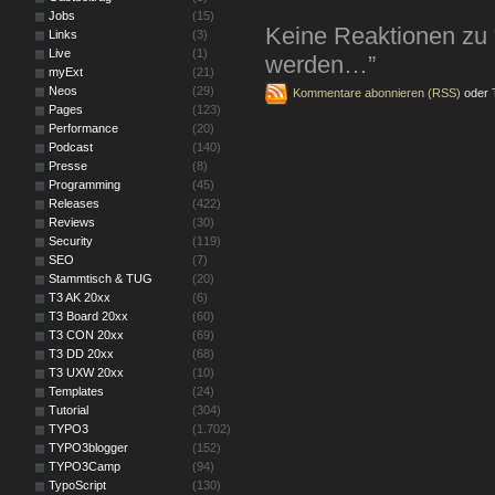
Jobs
(15)
Keine Reaktionen z
Links
(3)
Live
(1)
werden…”
myExt
(21)
Neos
(29)
Kommentare abonnieren (RSS)
oder
Pages
(123)
Performance
(20)
Podcast
(140)
Presse
(8)
Programming
(45)
Releases
(422)
Reviews
(30)
Security
(119)
SEO
(7)
Stammtisch & TUG
(20)
T3 AK 20xx
(6)
T3 Board 20xx
(60)
T3 CON 20xx
(69)
T3 DD 20xx
(68)
T3 UXW 20xx
(10)
Templates
(24)
Tutorial
(304)
TYPO3
(1.702)
TYPO3blogger
(152)
TYPO3Camp
(94)
TypoScript
(130)