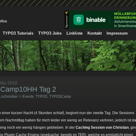
nfos
TYPO3 Tutorials
TYPO3 Jobs
Linkliste
Kontakt
Impressum
 Mai 2010
3Camp10HH Tag 2
Lochmüller
in
Events
,
TYPO3
,
TYPO3Camp
 einer kurzen Nacht (4 Stunden schlaf), beginnt nun der zweite Tag. Die Sessions
ern Nachmittag haben für mich leider ein wenig an Relevanz verloren, jedoch ist d
ing noch ein wenig hängen geblieben. In der
Caching Session von Christian
, gi
ie Plugin Cache Engine (enetcache: bereits im TER), welche es ermöglicht einen