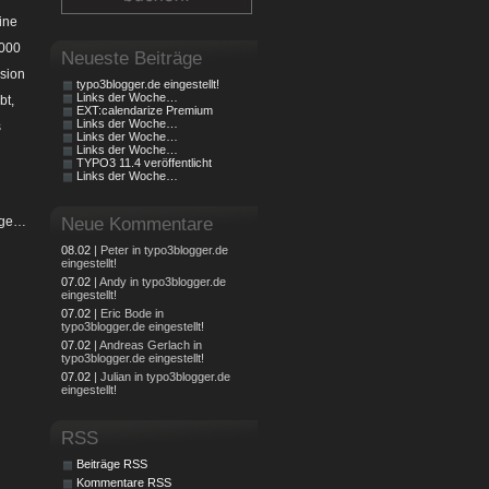
ine
.000
Neueste Beiträge
nsion
typo3blogger.de eingestellt!
Links der Woche…
bt,
EXT:calendarize Premium
Links der Woche…
s
Links der Woche…
Links der Woche…
TYPO3 11.4 veröffentlicht
Links der Woche…
räge…
Neue Kommentare
08.02
| Peter in typo3blogger.de
eingestellt!
07.02
| Andy in typo3blogger.de
eingestellt!
07.02
| Eric Bode in
typo3blogger.de eingestellt!
07.02
| Andreas Gerlach in
typo3blogger.de eingestellt!
07.02
| Julian in typo3blogger.de
eingestellt!
RSS
Beiträge RSS
Kommentare RSS