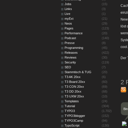
Jobs
(15)
Cach
Links
(3)
einz
Live
(1)
myExt
(21)
News
Neos
(29)
löst
Pages
(123)
wenn
Performance
(20)
Podcast
(140)
Syst
Presse
(8)
cool
Programming
(45)
Releases
(422)
Reviews
(30)
Der 
Security
(119)
SEO
(7)
Stammtisch & TUG
(20)
T3 AK 20xx
(6)
2 
T3 Board 20xx
(60)
T3 CON 20xx
(69)
T3 DD 20xx
(68)
T3 UXW 20xx
(10)
Templates
(24)
Tutorial
(304)
Bin
TYPO3
(1.702)
TYPO3blogger
(152)
TYPO3Camp
(94)
TypoScript
(130)