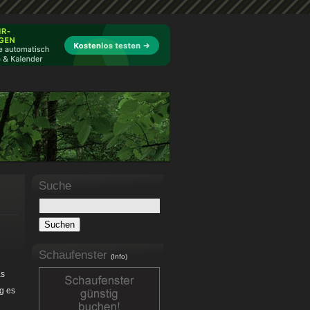
Suche
Schaufenster
(Info)
as
ng es