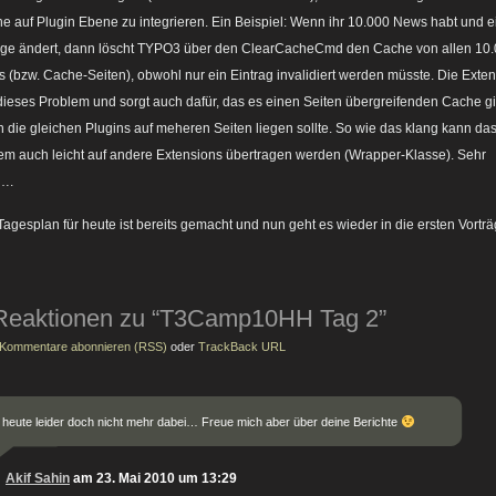
e auf Plugin Ebene zu integrieren. Ein Beispiel: Wenn ihr 10.000 News habt und e
ige ändert, dann löscht TYPO3 über den ClearCacheCmd den Cache von allen 10
 (bzw. Cache-Seiten), obwohl nur ein Eintrag invalidiert werden müsste. Die Exte
 dieses Problem und sorgt auch dafür, das es einen Seiten übergreifenden Cache gi
 die gleichen Plugins auf meheren Seiten liegen sollte. So wie das klang kann da
em auch leicht auf andere Extensions übertragen werden (Wrapper-Klasse). Sehr
….
Tagesplan für heute ist bereits gemacht und nun geht es wieder in die ersten Vort
Reaktionen zu “T3Camp10HH Tag 2”
Kommentare abonnieren (RSS)
oder
TrackBack URL
 heute leider doch nicht mehr dabei… Freue mich aber über deine Berichte
Akif Sahin
am 23. Mai 2010 um 13:29