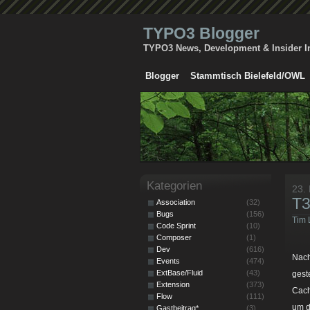
TYPO3 Blogger
TYPO3 News, Development & Insider I
Blogger
Stammtisch Bielefeld/OWL
Kategorien
23.
T
Association
(32)
Bugs
(156)
Tim 
Code Sprint
(10)
Composer
(1)
Dev
(616)
Nach
Events
(474)
ExtBase/Fluid
(43)
gest
Extension
(373)
Cach
Flow
(111)
um d
Gastbeitrag*
(3)