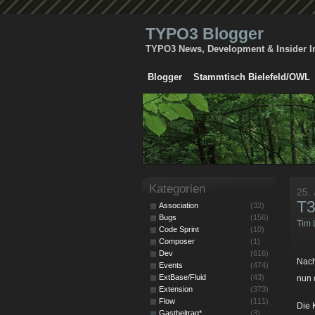
TYPO3 Blogger
TYPO3 News, Development & Insider I
Blogger
Stammtisch Bielefeld/OWL
Kategorien
25.
T3
Association
(32)
Bugs
(156)
Tim 
Code Sprint
(10)
Composer
(1)
Dev
(616)
Nach
Events
(474)
ExtBase/Fluid
(43)
nun 
Extension
(373)
Flow
(111)
Die 
Gastbeitrag*
(3)