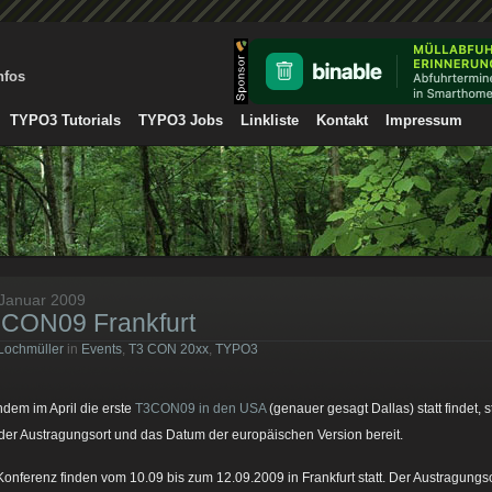
nfos
TYPO3 Tutorials
TYPO3 Jobs
Linkliste
Kontakt
Impressum
 Januar 2009
CON09 Frankfurt
Lochmüller
in
Events
,
T3 CON 20xx
,
TYPO3
dem im April die erste
T3CON09 in den USA
(genauer gesagt Dallas) statt findet, s
der Austragungsort und das Datum der europäischen Version bereit.
Konferenz finden vom 10.09 bis zum 12.09.2009 in Frankfurt statt. Der Austragungsor