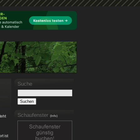
Suche
Schaufenster
teht
(Info)
t ist