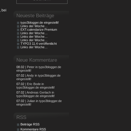
, bei
Neueste Beiträge
typo3blogger.de eingestellt!
Links der Woche…
EXT:calendarize Premium
Links der Woche…
Links der Woche…
Links der Woche…
TYPO3 11.4 veröffentlicht
Links der Woche…
Neue Kommentare
08.02
| Peter in typo3blogger.de
eingestellt!
07.02
| Andy in typo3blogger.de
eingestellt!
07.02
| Eric Bode in
typo3blogger.de eingestellt!
07.02
| Andreas Gerlach in
typo3blogger.de eingestellt!
07.02
| Julian in typo3blogger.de
eingestellt!
RSS
Beiträge RSS
Kommentare RSS