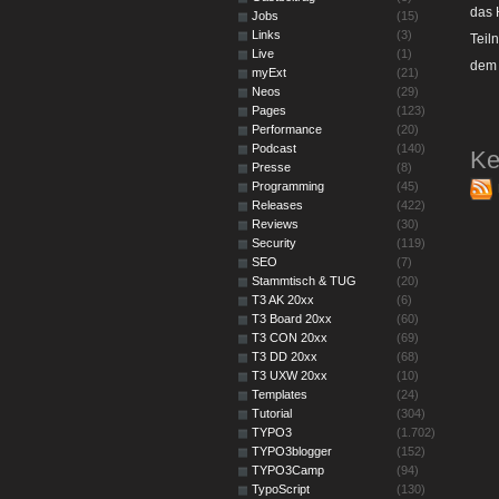
das 
Jobs
(15)
Links
(3)
Teil
Live
(1)
dem 
myExt
(21)
Neos
(29)
Pages
(123)
Performance
(20)
Podcast
(140)
Ke
Presse
(8)
Programming
(45)
Releases
(422)
Reviews
(30)
Security
(119)
SEO
(7)
Stammtisch & TUG
(20)
T3 AK 20xx
(6)
T3 Board 20xx
(60)
T3 CON 20xx
(69)
T3 DD 20xx
(68)
T3 UXW 20xx
(10)
Templates
(24)
Tutorial
(304)
TYPO3
(1.702)
TYPO3blogger
(152)
TYPO3Camp
(94)
TypoScript
(130)