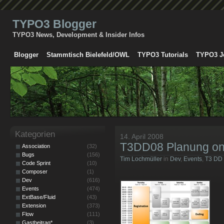
TYPO3 Blogger
TYPO3 News, Development & Insider Infos
Blogger
Stammtisch Bielefeld/OWL
TYPO3 Tutorials
TYPO3 J
Kategorien
14. April 2008
T3DD08 Planung on
Association
(32)
Bugs
(156)
Tim Lochmüller
in
Dev
,
Events
,
T3 DD
Code Sprint
(10)
Composer
(1)
Dev
(616)
Events
(474)
ExtBase/Fluid
(43)
Extension
(373)
Flow
(111)
Gastbeitrag*
(3)