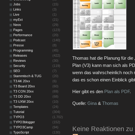
Jobs
(15)
Links
(3)
Live
(1)
myExt
(21)
Neos
(29)
Pages
(123)
Performance
(20)
Podcast
(140)
Presse
(8)
Programming
(45)
Releases
(422)
Thomas hat die Planung für die 
Reviews
(30)
Plan (V3) kann man sich als PD
Security
(119)
SEO
(7)
wenn das wahrscheinlich noch nic
Stammtisch & TUG
(20)
das es schon einen Einblick gib
T3 AK 20xx
(6)
T3 Board 20xx
(60)
Hier gibt es den
Plan als PDF
.
T3 CON 20xx
(69)
T3 DD 20xx
(68)
T3 UXW 20xx
(10)
Quelle:
Gina
&
Thomas
Templates
(24)
Tutorial
(304)
TYPO3
(1.702)
TYPO3blogger
(152)
Keine Reaktionen zu
TYPO3Camp
(94)
TypoScript
(130)