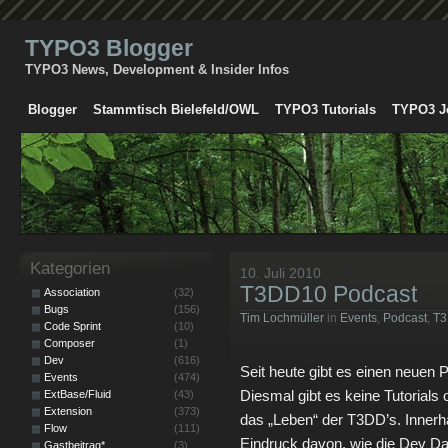
TYPO3 Blogger
TYPO3 News, Development & Insider Infos
Blogger
Stammtisch Bielefeld/OWL
TYPO3 Tutorials
TYPO3 J
Kategorien
10. Juli 2010
T3DD10 Podcast
Association
(32)
Bugs
(156)
Tim Lochmüller
in
Events
,
Podcast
,
T3
Code Sprint
(10)
Composer
(1)
Dev
(616)
Seit heute gibt es einen neue
Events
(474)
Diesmal gibt es keine Tutorials 
ExtBase/Fluid
(43)
Extension
(373)
das „Leben“ der T3DD’s. Inner
Flow
(111)
Eindruck davon, wie die Dev Da
Gastbeitrag*
(3)