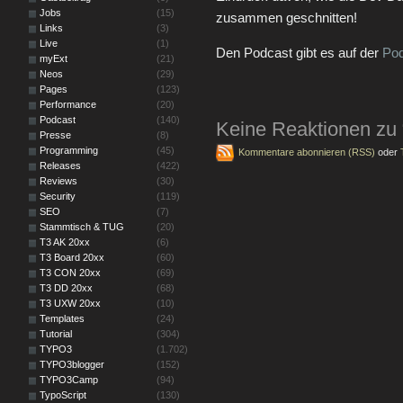
Jobs
(15)
zusammen geschnitten!
Links
(3)
Live
(1)
Den Podcast gibt es auf der
Pod
myExt
(21)
Neos
(29)
Pages
(123)
Performance
(20)
Podcast
(140)
Keine Reaktionen zu
Presse
(8)
Programming
(45)
Kommentare abonnieren (RSS)
oder
Releases
(422)
Reviews
(30)
Security
(119)
SEO
(7)
Stammtisch & TUG
(20)
T3 AK 20xx
(6)
T3 Board 20xx
(60)
T3 CON 20xx
(69)
T3 DD 20xx
(68)
T3 UXW 20xx
(10)
Templates
(24)
Tutorial
(304)
TYPO3
(1.702)
TYPO3blogger
(152)
TYPO3Camp
(94)
TypoScript
(130)