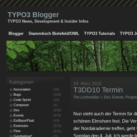
TYPO3 Blogger
TYPO3 News, Development & Insider Infos
Blogger
Stammtisch Bielefeld/OWL
TYPO3 Tutorials
TYPO3 J
Kategorien
19. März 2010
T3DD10 Termin
Association
(32)
Bugs
(156)
Tim Lochmüller
in
Dev
,
Events
,
Progr
Code Sprint
(10)
Composer
(1)
Dev
(616)
Nun steht auch der Termin fü
Events
(474)
schönen Elmshorn fest. Die Vera
ExtBase/Fluid
(43)
Extension
(373)
der Nordakademie treffen, geht
Flow
(111)
Sonntag den 4. Juli. Ich werde b
Gastbeitrag*
(3)