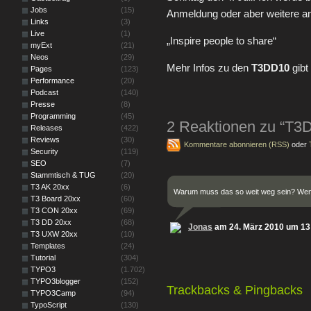
Jobs
(15)
Anmeldung oder aber weitere an
Links
(3)
Live
(1)
„Inspire people to share“
myExt
(21)
Neos
(29)
Mehr Infos zu den
T3DD10
gibt
Pages
(123)
Performance
(20)
Podcast
(140)
Presse
(8)
Programming
(45)
2 Reaktionen zu “T3
Releases
(422)
Reviews
(30)
Kommentare abonnieren (RSS)
oder
Security
(119)
SEO
(7)
Stammtisch & TUG
(20)
T3 AK 20xx
(6)
Warum muss das so weit weg sein? Wen
T3 Board 20xx
(60)
T3 CON 20xx
(69)
T3 DD 20xx
(68)
Jonas
am 24. März 2010 um 13
T3 UXW 20xx
(10)
Templates
(24)
Tutorial
(304)
TYPO3
(1.702)
TYPO3blogger
(152)
Trackbacks & Pingbacks
TYPO3Camp
(94)
TypoScript
(130)