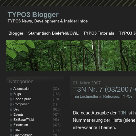
TYPO3 Blogger
TYPO3 News, Development & Insider Infos
Blogger
Stammtisch Bielefeld/OWL
TYPO3 Tutorials
TYPO3 J
Kategorien
01. März 2007
T3N Nr. 7 (03/2007
Association
(32)
Bugs
(156)
Tim Lochmüller
in
Releases
,
TYPO3
Code Sprint
(10)
Composer
(1)
Dev
(616)
Die neue Ausgabe der
T3N
ist 
Events
(474)
Nummerierung der Hefte (siehe Ti
ExtBase/Fluid
(43)
Extension
(373)
interessante Themen.
Flow
(111)
Gastbeitrag*
(3)