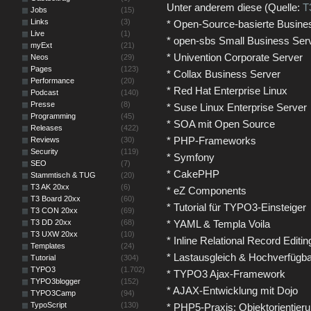
Unter anderem diese (Quelle:
T
Jobs
(15)
Links
(3)
* Open-Source-basierte Busine
Live
(1)
* open-sbs Small Business Ser
myExt
(21)
* Univention Corporate Server
Neos
(29)
Pages
(123)
* Collax Business Server
Performance
(20)
* Red Hat Enterprise Linux
Podcast
(140)
Presse
(8)
* Suse Linux Enterprise Server
Programming
(45)
* SOA mit Open Source
Releases
(422)
* PHP-Frameworks
Reviews
(30)
Security
(119)
* Symfony
SEO
(7)
* CakePHP
Stammtisch & TUG
(20)
T3 AK 20xx
(6)
* eZ Components
T3 Board 20xx
(60)
* Tutorial für TYPO3-Einsteiger
T3 CON 20xx
(69)
T3 DD 20xx
(68)
* YAML & Templa Voila
T3 UXW 20xx
(10)
* Inline Relational Record Editi
Templates
(24)
* Lastausgleich & Hochverfügb
Tutorial
(304)
TYPO3
(1.702)
* TYPO3 Ajax-Framework
TYPO3blogger
(152)
* AJAX-Entwicklung mit Dojo
TYPO3Camp
(94)
TypoScript
(130)
* PHP5-Praxis: Objektorientier