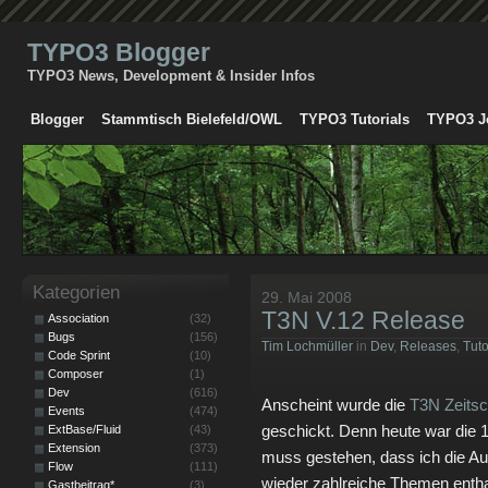
TYPO3 Blogger
TYPO3 News, Development & Insider Infos
Blogger
Stammtisch Bielefeld/OWL
TYPO3 Tutorials
TYPO3 J
Kategorien
29. Mai 2008
T3N V.12 Release
Association
(32)
Bugs
(156)
Tim Lochmüller
in
Dev
,
Releases
,
Tuto
Code Sprint
(10)
Composer
(1)
Dev
(616)
Anscheint wurde die
T3N Zeitsch
Events
(474)
geschickt. Denn heute war die 1
ExtBase/Fluid
(43)
Extension
(373)
muss gestehen, dass ich die A
Flow
(111)
wieder zahlreiche Themen entha
Gastbeitrag*
(3)