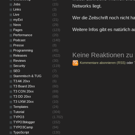
Jobs
(15)
Networks liegt.
Links
(3)
Live
(1)
Wer die Zeitschrift noch nicht h
myExt
(21)
Neos
(29)
Weitere Infos gibt es natürlich 
Pages
(123)
Performance
(20)
Podcast
(140)
Presse
(8)
Programming
(45)
Keine Reaktionen zu
Releases
(422)
Reviews
(30)
Kommentare abonnieren (RSS)
oder
Security
(119)
SEO
(7)
Stammtisch & TUG
(20)
T3 AK 20xx
(6)
T3 Board 20xx
(60)
T3 CON 20xx
(69)
T3 DD 20xx
(68)
T3 UXW 20xx
(10)
Templates
(24)
Tutorial
(304)
TYPO3
(1.702)
TYPO3blogger
(152)
TYPO3Camp
(94)
TypoScript
(130)