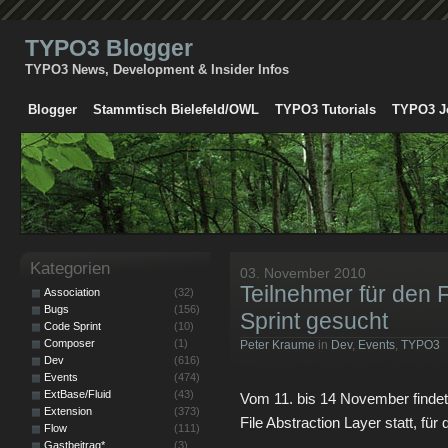
TYPO3 Blogger
TYPO3 News, Development & Insider Infos
Blogger
Stammtisch Bielefeld/OWL
TYPO3 Tutorials
TYPO3 J
Kategorien
03. November 2010
Teilnehmer für den 
Association
(32)
Bugs
(156)
Sprint gesucht
Code Sprint
(10)
Composer
(1)
Peter Kraume
in
Dev
,
Events
,
TYPO3
Dev
(616)
Events
(474)
ExtBase/Fluid
(43)
Vom 11. bis 14 November findet 
Extension
(373)
File Abstraction Layer statt, f
Flow
(111)
Gastbeitrag*
(3)