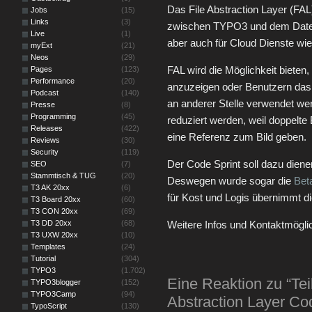
Das File Abstraction Layer (FAL)
Jobs
(15)
Links
(3)
zwischen TYPO3 und dem Datei
Live
(1)
aber auch für Cloud Dienste wi
myExt
(21)
Neos
(29)
FAL wird die Möglichkeit bieten
Pages
(123)
Performance
(20)
anzuzeigen oder Benutzern das 
Podcast
(140)
an anderer Stelle verwendet we
Presse
(8)
Programming
(45)
reduziert werden, weil doppelte
Releases
(422)
eine Referenz zum Bild geben.
Reviews
(30)
Security
(119)
Der Code Sprint soll dazu diene
SEO
(7)
Stammtisch & TUG
(20)
Deswegen wurde sogar die
Bet
T3 AK 20xx
(6)
für Kost und Logis übernimmt d
T3 Board 20xx
(60)
T3 CON 20xx
(69)
T3 DD 20xx
(68)
Weitere Infos und Kontaktmögli
T3 UXW 20xx
(10)
Templates
(24)
Tutorial
(304)
TYPO3
(1.702)
Eine Reaktion zu “Tei
TYPO3blogger
(152)
TYPO3Camp
(94)
Abstraction Layer Co
TypoScript
(130)