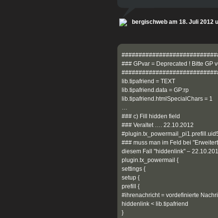
bergischweb am 18. Juli 2012 
############################
### GPvar = Deprecated ! Bitte GP 
############################
lib.tipafriend = TEXT
lib.tipafriend.data = GP:rp
lib.tipafriend.htmlSpecialChars = 1
…
### c) Fill hidden field
### Veraltet …. 22.10.2012
#plugin.tx_powermail_pi1.prefill.uid5
### muss man im Feld bei "Erweitert
diesem Fall "hiddenlink" – 22.10.20
plugin.tx_powermail {
settings {
setup {
prefill {
#ihrenachricht = vordefinierte Nachri
hiddenlink < lib.tipafriend
}