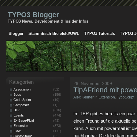
TYPO3 Blogger
TYPO3 News, Development & Insider Infos
Blogger
Stammtisch Bielefeld/OWL
TYPO3 Tutorials
TYPO3 J
Kategorien
26. November 2009
TipAFriend mit powe
Association
(32)
Bugs
(156)
Alex Kellner
in
Extension
,
TypoScript
Code Sprint
(10)
Composer
(1)
Dev
(616)
Im TER gibt es bereits ein paa
Events
(474)
einen Freund auf die aktuelle 
ExtBase/Fluid
(43)
Extension
(373)
kann. Auch mit powermail ist di
Flow
(111)
nachbaubar. Die Idee kam mir ei
Gastbeitrag*
(3)