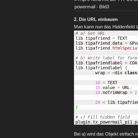
2. Die URL einbauen
Man kann nun das Hiddenfield üb
lib
.
tipafriend 
=
 TEXT

lib
.
tipafriend
.
data 
=
 GPv
lib
.
tipafriend
.
htmlSpecia
lib
.
tipafriendlabel 
=
 COA

lib
.
tipafriendlabel 
{
	wrap 
=
<
div 
class
10
=
 TEXT

10
.
value 
=
 URL
:
10
.
noTrimWrap 
=
|
20
<
 lib
.
}
plugin
.
tx_powermail_pi1
.
p
Bei a) wird das Objekt einfach 