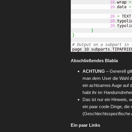
10
.
wrap 
=
10
.
data 
=
20
=
 TEXT

20
.
typoli
20
.
typoli
}
}
page
.
10
.
subparts
.
TIPAFRIE
Abschließendes Blabla
ACHTUNG
– Generell gi
man dem User die Wahl d
ein achtsames Auge auf d
habt ihr im Handumdrehe
Das ist nur ein Hinweis,
ein paar coole Dinge, die
(Geschlechtsspezifische
Ein paar Links