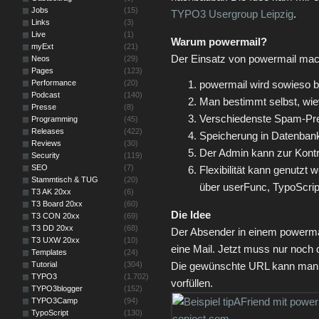
Jobs
(15)
TYPO3 Usergroup Leipzig
.
Links
(3)
Live
(1)
Warum powermail?
myExt
(21)
Der Einsatz von powermail mach
Neos
(29)
Pages
(123)
Performance
(20)
powermail wird sowieso b
Podcast
(140)
Man bestimmt selbst, wie
Presse
(8)
Verschiedenste Spam-Pr
Programming
(45)
Releases
(422)
Speicherung in Datenbank
Reviews
(30)
Der Admin kann zur Kontr
Security
(119)
SEO
(7)
Flexibilität kann genutzt 
Stammtisch & TUG
(20)
über userFunc, TypoScrip
T3 AK 20xx
(6)
T3 Board 20xx
(60)
Die Idee
T3 CON 20xx
(69)
T3 DD 20xx
(68)
Der Absender in einem powerma
T3 UXW 20xx
(10)
eine Mail. Jetzt muss nur noch
Templates
(24)
Tutorial
(304)
Die gewünschte URL kann man i
TYPO3
(1.702)
vorfüllen.
TYPO3blogger
(152)
TYPO3Camp
(94)
TypoScript
(130)