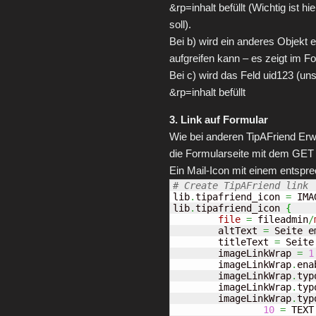
&rp=inhalt befüllt (Wichtig ist 
soll).
Bei b) wird ein anderes Objekt 
aufgreifen kann – es zeigt im 
Bei c) wird das Feld uid123 (u
&rp=inhalt befüllt
3. Link auf Formular
Wie bei anderen TipAFriend Erw
die Formularseite mit dem GET 
Ein Mail-Icon mit einem entspr
lib
.
tipafriend_icon 
=
 IMAG
lib
.
tipafriend_icon 
{
file
=
 fileadmin
/
	altText 
=
 Seite e
	titleText 
=
 Seite
	imageLinkWrap 
=
1
	imageLinkWrap
.
ena
	imageLinkWrap
.
typ
	imageLinkWrap
.
typ
	imageLinkWrap
.
typ
10
=
 TEXT
