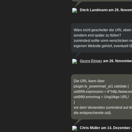
Dierk Landmann am 26. Novem
Wärs nicht gescheiter die URL eben 
sondern erst später zu füllen?
zumindest sollte vorm verschicken 
eigenen Website gehört, eventuell t3
Georg Ringer
am 26. November
Die URL kann über
plugin.tx_powermail_pi1.validate {
uid999.expression = #^http://www.
uid999.errormsg = Ungültige URL!
}
vor dem Versenden zumindest auf di
die entsprechende uid).
Chris Müller am 14. Dezember