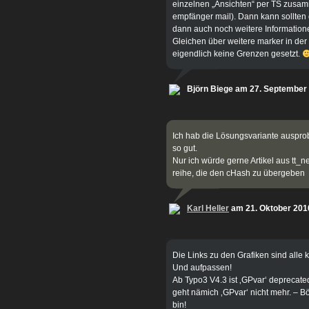
einzelnen „Ansichten“ per TS zusam
empfänger mail). Dann kann sollten 
dann auch noch weitere Information
Gleichen über weitere marker in der
eigendlich keine Grenzen gesetzt.
Björn Biege am 27. September
Ich hab die Lösungsvariante ausprobi
so gut.
Nur ich würde gerne Artikel aus tt_n
reihe, die den cHash zu übergeben
Karl Heller
am 21. Oktober 201
Die Links zu den Grafiken sind alle k
Und aufpassen!
Ab Typo3 V4.3 ist ‚GPvar‘ deprecate
geht nämich ‚GPvar‘ nicht mehr. – Bö
bin!