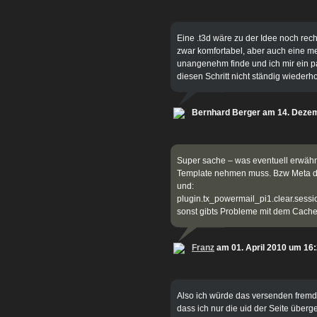
Eine .t3d wäre zu der Idee noch rech
zwar komfortabel, aber auch eine men
unangenehm finde und ich mir ein pa
diesen Schritt nicht ständig wiederh
Bernhard Berger am 14. Deze
Super sache – was eventuell erwähnt 
Template nehmen muss. Bzw Meta d
und:
plugin.tx_powermail_pi1.clear.sessi
sonst gibts Probleme mit dem Cache
Franz
am 01. April 2010 um 16
Also ich würde das versenden fremd
dass ich nur die uid der Seite überg