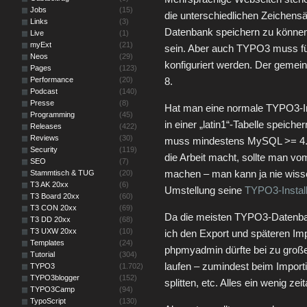
Jobs
(15)
die unterschiedlichen Zeichens
Links
(3)
Datenbank speichern zu können
Live
(1)
myExt
(21)
sein. Aber auch TYPO3 muss für
Neos
(29)
konfiguriert werden. Der gemei
Pages
(123)
Performance
(20)
8.
Podcast
(140)
Presse
(8)
Hat man eine normale TYPO3-Inst
Programming
(45)
in einer „latin1“-Tabelle speic
Releases
(422)
Reviews
(30)
muss mindestens MySQL >= 4.
Security
(119)
die Arbeit macht, sollte man v
SEO
(7)
machen – man kann ja nie wissen
Stammtisch & TUG
(20)
T3 AK 20xx
(6)
Umstellung seine
TYPO3-Instal
T3 Board 20xx
(60)
T3 CON 20xx
(69)
Da die meisten TYPO3-Datenban
T3 DD 20xx
(68)
T3 UXW 20xx
(10)
ich den Export und späteren Imp
Templates
(24)
phpmyadmin dürfte bei zu groß
Tutorial
(304)
laufen – zumindest beim Import
TYPO3
(1.702)
TYPO3blogger
(152)
splitten, etc. Alles ein wenig ze
TYPO3Camp
(94)
TypoScript
(130)