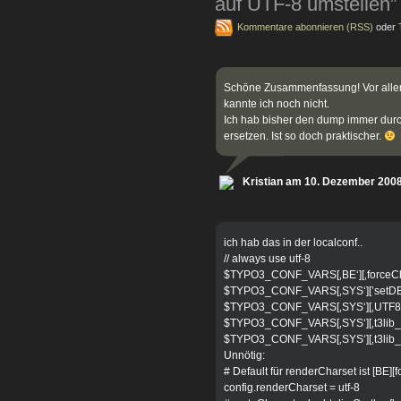
auf UTF-8 umstellen”
Kommentare abonnieren (RSS)
oder
Schöne Zusammenfassung! Vor alle
kannte ich noch nicht.
Ich hab bisher den dump immer durch
ersetzen. Ist so doch praktischer.
Kristian am 10. Dezember 200
ich hab das in der localconf..
// always use utf-8
$TYPO3_CONF_VARS[‚BE‘][‚forceChars
$TYPO3_CONF_VARS[‚SYS‘][’setDBini
$TYPO3_CONF_VARS[‚SYS‘][‚UTF8file
$TYPO3_CONF_VARS[‚SYS‘][‚t3lib_cs
$TYPO3_CONF_VARS[‚SYS‘][‚t3lib_cs_
Unnötig:
# Default für renderCharset ist [BE][
config.renderCharset = utf-8