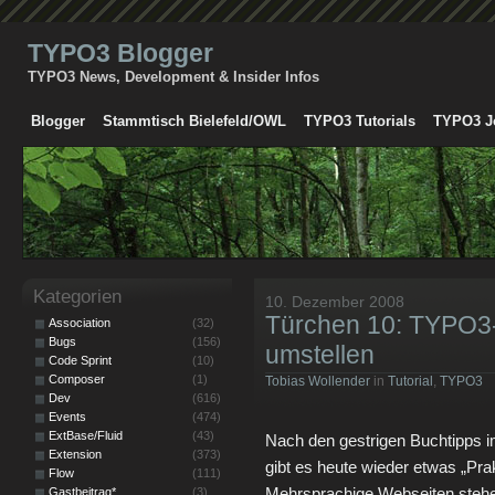
TYPO3 Blogger
TYPO3 News, Development & Insider Infos
Blogger
Stammtisch Bielefeld/OWL
TYPO3 Tutorials
TYPO3 J
Kategorien
10. Dezember 2008
Türchen 10: TYPO3-I
Association
(32)
Bugs
(156)
umstellen
Code Sprint
(10)
Composer
(1)
Tobias Wollender
in
Tutorial
,
TYPO3
Dev
(616)
Events
(474)
ExtBase/Fluid
(43)
Nach den gestrigen Buchtipps 
Extension
(373)
gibt es heute wieder etwas „Prak
Flow
(111)
Mehrsprachige Webseiten stehe
Gastbeitrag*
(3)