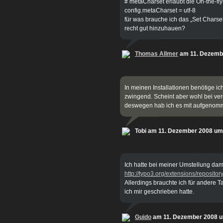
# metaCharset erlaubt die On-the-fl
config.metaCharset = utf-8
für was brauche ich das „Set Charset
recht gut hinzuhauen?
Thomas Allmer
am 11. Dezemb
In meinen Installationen benötige 
zwingend. Scheint aber wohl bei ver
deswegen hab ich es mit aufgenom
Tobi am 11. Dezember 2008 um
Ich hatte bei meiner Umstellung da
http://typo3.org/extensions/repositor
Allerdings brauchte ich für andere T
ich mir geschrieben hatte.
Guido
am 11. Dezember 2008 u