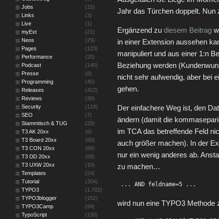
Jobs
(15)
Jahr das Türchen doppelt. Nun
Links
(3)
Live
(1)
Ergänzend zu
diesem Beitrag
wo
myExt
(21)
Neos
(29)
in einer Extension aussehen ka
Pages
(123)
manipuliert und aus einer 1:n B
Performance
(20)
Beziehung werden (Kundenwu
Podcast
(140)
Presse
(8)
nicht sehr aufwendig, aber bei 
Programming
(45)
gehen.
Releases
(422)
Reviews
(30)
Security
(119)
Der einfachere Weg ist, den Da
SEO
(7)
ändern (damit die kommasepari
Stammtisch & TUG
(20)
im TCA das betreffende Feld nic
T3 AK 20xx
(6)
T3 Board 20xx
(60)
auch größer machen). In der Ex
T3 CON 20xx
(69)
nur ein wenig anderes ab. Ansta
T3 DD 20xx
(68)
T3 UXW 20xx
(10)
zu machen…
Templates
(24)
Tutorial
(304)
 ... AND feldname=5 ...
TYPO3
(1.702)
TYPO3blogger
(152)
wird nun eine TYPO3 Methode 
TYPO3Camp
(94)
TypoScript
(130)