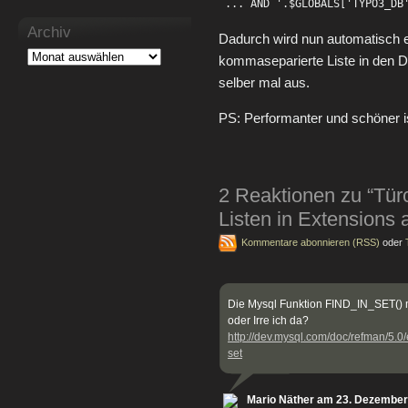
 ... AND '.$GLOBALS['TYPO3_DB
Archiv
Dadurch wird nun automatisch 
kommaseparierte Liste in den D
selber mal aus.
PS: Performanter und schöner ist
2 Reaktionen zu “Tü
Listen in Extensions 
Kommentare abonnieren (RSS)
oder
Die Mysql Funktion FIND_IN_SET() m
oder Irre ich da?
http://dev.mysql.com/doc/refman/5.0/e
set
Mario Näther am 23. Dezember