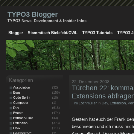
TYPO3 Blogger
TYPO3 News, Development & Insider Infos
Blogger
Stammtisch Bielefeld/OWL
TYPO3 Tutorials
TYPO3 J
Kategorien
22. Dezember 2008
Türchen 22: kommase
Association
(32)
Bugs
(156)
Extensions abfrage
Code Sprint
(10)
Composer
(1)
Tim Lochmüller
in
Dev
,
Extension
,
Per
Dev
(616)
Events
(474)
ExtBase/Fluid
(43)
Gestern hat euch der Frank de
Extension
(373)
beschrieben und ich muss mich
Flow
(111)
Ausgefallen ist. Liege im Momen
Gastbeitrag*
(3)