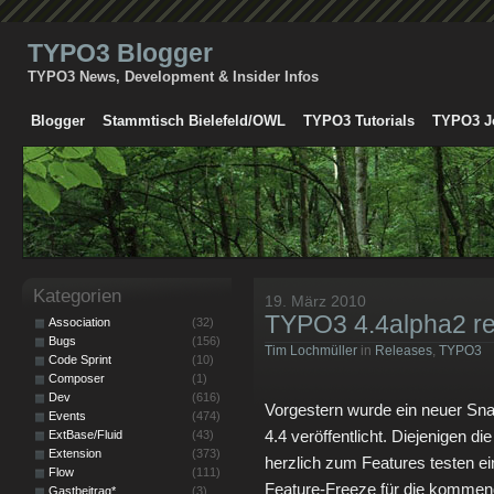
TYPO3 Blogger
TYPO3 News, Development & Insider Infos
Blogger
Stammtisch Bielefeld/OWL
TYPO3 Tutorials
TYPO3 J
Kategorien
19. März 2010
TYPO3 4.4alpha2 r
Association
(32)
Bugs
(156)
Tim Lochmüller
in
Releases
,
TYPO3
Code Sprint
(10)
Composer
(1)
Dev
(616)
Vorgestern wurde ein neuer S
Events
(474)
4.4 veröffentlicht. Diejenigen di
ExtBase/Fluid
(43)
Extension
(373)
herzlich zum Features testen ei
Flow
(111)
Feature-Freeze für die kommen
Gastbeitrag*
(3)