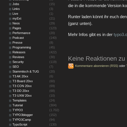
Jobs
(15)
die in die kommende Version k
Links
(3)
Live
(1)
Runter laden könnt ihr euch den
myExt
(21)
(ganz unten).
Neos
(29)
Pages
(123)
Performance
(20)
Mehr Infos gibt es in der
typo3.
Podcast
(140)
Presse
(8)
Programming
(45)
Releases
(422)
Keine Reaktionen zu
Reviews
(30)
Security
(119)
Kommentare abonnieren (RSS)
oder
SEO
(7)
Stammtisch & TUG
(20)
T3 AK 20xx
(6)
T3 Board 20xx
(60)
T3 CON 20xx
(69)
T3 DD 20xx
(68)
T3 UXW 20xx
(10)
Templates
(24)
Tutorial
(304)
TYPO3
(1.702)
TYPO3blogger
(152)
TYPO3Camp
(94)
TypoScript
(130)